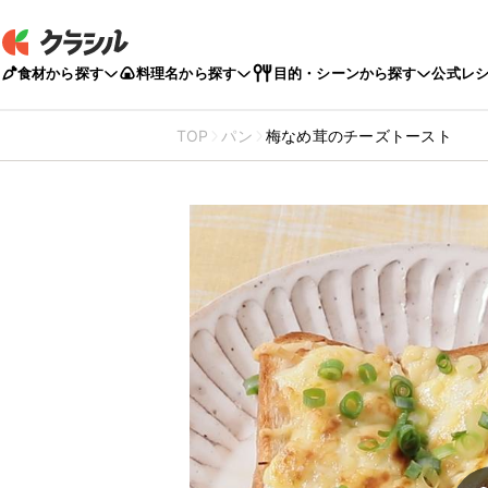
食材から探す
料理名から探す
目的・シーンから探す
公式レ
TOP
パン
梅なめ茸のチーズトースト