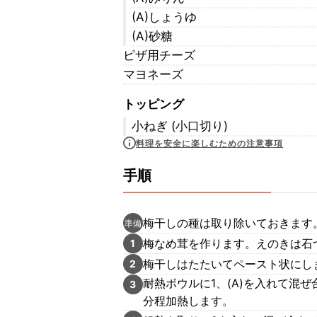
(A)しょうゆ
(A)砂糖
ピザ用チーズ
マヨネーズ
トッピング
小ねぎ (小口切り)
料理を安全に楽しむための注意事項
手順
梅干しの種は取り除いておきます
準備
梅なめ茸を作ります。えのきは石
1
梅干しはたたいてペースト状にし
2
耐熱ボウルに1、(A)を入れて混
3
分程加熱します。