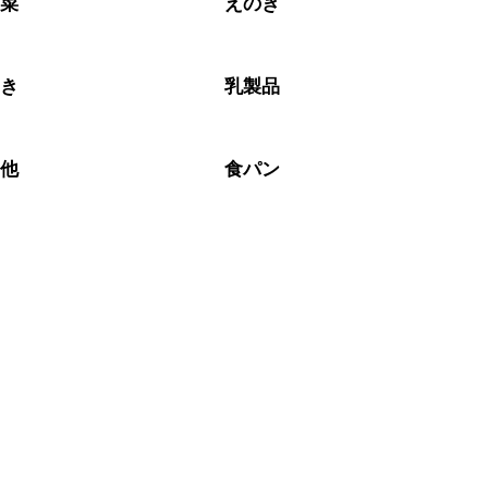
野菜
えのき
のき
乳製品
の他
食パン