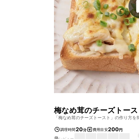
梅なめ茸のチーズトース
「
梅なめ茸のチーズトースト
」の作り方を
20
200
調理時間
費用目安
分
円
レビュー