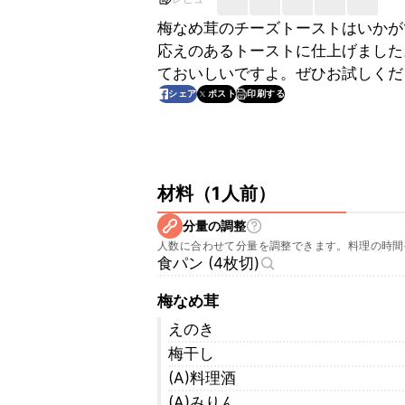
梅なめ茸のチーズトーストはいかが
応えのあるトーストに仕上げました
ておいしいですよ。ぜひお試しくだ
印刷する
シェア
ポスト
材料
（
1人前
）
分量の調整
人数に合わせて分量を調整できます。料理の時間
食パン (4枚切)
梅なめ茸
えのき
梅干し
(A)料理酒
(A)みりん