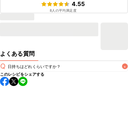
4.55
8
人の平均満足度
よくある質問
Q
日持ちはどれくらいですか？
+
このレシピをシェアする
保存期間は冷蔵で当日中が目安です。なるべくお早めにお召
し上がりください。

A
※日持ちは目安です。
こちら
の注意事項をご確認の上、正し