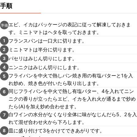
手順
エビ、イカはパッケージの表記に従って解凍しておきま
準備
す。ミニトマトはヘタを取っておきます。
フランスパンは一口大に切ります。
1
ミニトマトは半分に切ります。
2
パセリはみじん切りにします。
3
ニンニクはみじん切りにします。
4
フライパンを中火で熱しパン焼き用の有塩バターと1を入
5
れ炒め、焼き色が付いたら取り出します。
同じフライパンを中火で熱し有塩バター、4を入れてニン
6
ニクの香りが立ったらエビ、イカを入れ火が通るまで炒め
たら(A)を加え炒め合わせます。
白ワインの水分がなくなり全体に味がなじんだら5、2を入
7
れて混ぜ合わせ火から下ろします。
皿に盛り付けて3をかけてできあがりです。
8