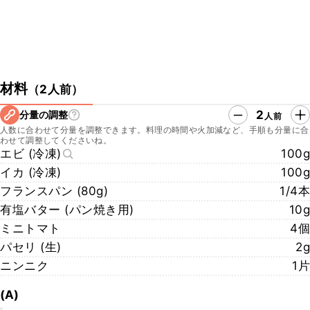
材料
（
2人前
）
2
分量の調整
人前
人数に合わせて分量を調整できます。料理の時間や火加減など、手順も分量に合
わせて調整してくださいね。
エビ (冷凍)
100g
イカ (冷凍)
100g
フランスパン (80g)
1/4本
有塩バター (パン焼き用)
10g
ミニトマト
4個
パセリ (生)
2g
ニンニク
1片
(A)