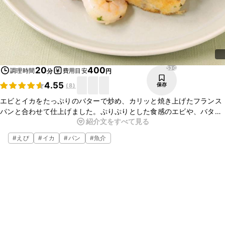
530
20
400
調理時間
費用目安
分
円
4.55
保存
(
8
)
エビとイカをたっぷりのバターで炒め、カリッと焼き上げたフランス
パンと合わせて仕上げました。ぷりぷりとした食感のエビや、バター
紹介文をすべて見る
のコクが染み込んだカリカリのフランスパンがとてもよく合います。
パーティー料理などにいかがでしょうか。
#
えび
#
イカ
#
パン
#
魚介