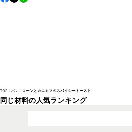
し上がりください。

A
※日持ちは目安です。
こちら
の注意事項をご確認の上、正し
TOP
パン
コーンとカニカマのスパイシートースト
同じ材料の人気ランキング