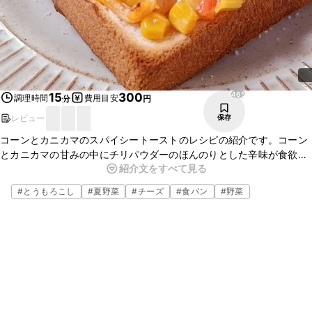
465
15
300
調理時間
費用目安
分
円
レビュー
保存
コーンとカニカマのスパイシートーストのレシピの紹介です。コーン
とカニカマの甘みの中にチリパウダーのほんのりとした辛味が食欲を
紹介文をすべて見る
そそります。チリパウダーの量を調整すれば、お子さまでも食べやす
い味つけになっています。朝ごはんなどにおすすめです。
#
とうもろこし
#
夏野菜
#
チーズ
#
食パン
#
野菜