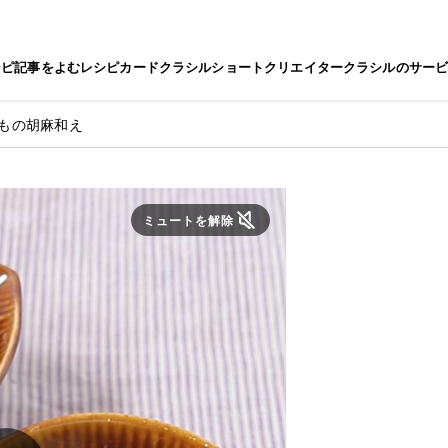
シピ
記事をよむ
レシピカード
クラシルショート
クリエイター
クラシルのサー
いもの胡麻和え
ミュートを解除