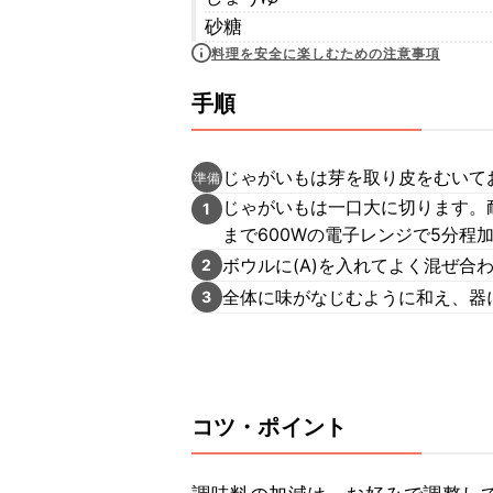
砂糖
料理を安全に楽しむための注意事項
手順
じゃがいもは芽を取り皮をむいて
準備
じゃがいもは一口大に切ります。
1
まで600Wの電子レンジで5分程
ボウルに(A)を入れてよく混ぜ合
2
全体に味がなじむように和え、器
3
コツ・ポイント