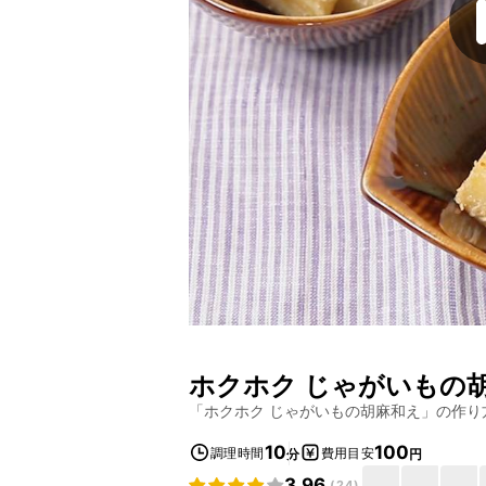
ホクホク じゃがいもの
「
ホクホク じゃがいもの胡麻和え
」の作り
10
100
調理時間
費用目安
分
円
3.96
(
24
)