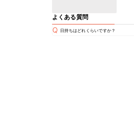
よくある質問
Q
日持ちはどれくらいですか？
保存期間は冷蔵で翌日中が目安です。
A
※日持ちは目安です。
こちら