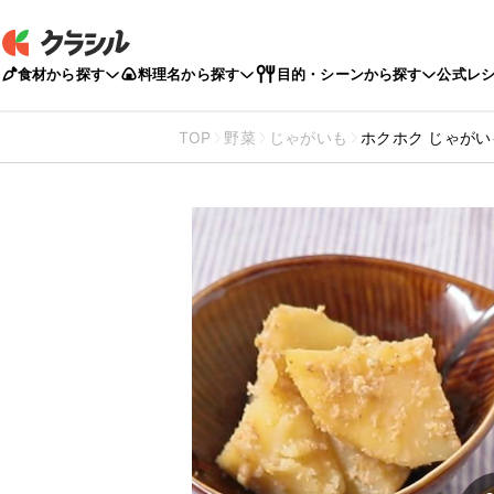
食材から探す
料理名から探す
目的・シーンから探す
公式レ
TOP
野菜
じゃがいも
ホクホク じゃが