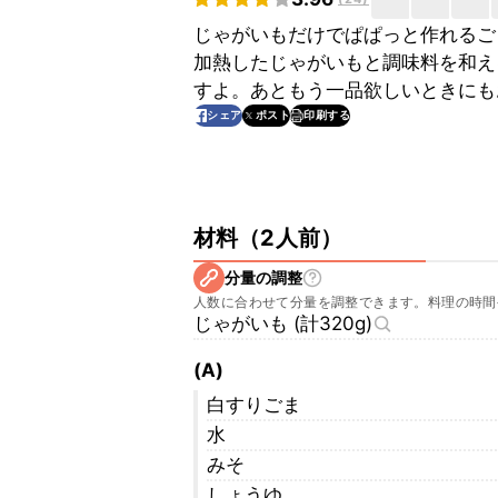
じゃがいもだけでぱぱっと作れるご
加熱したじゃがいもと調味料を和え
すよ。あともう一品欲しいときにも
印刷する
シェア
ポスト
材料
（
2人前
）
分量の調整
人数に合わせて分量を調整できます。料理の時間
じゃがいも (計320g)
(A)
白すりごま
水
みそ
しょうゆ