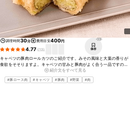
332
30
400
調理時間
費用目安
分
円
4.77
保存
(
13
)
キャベツの豚肉ロールカツのご紹介です。みその風味と大葉の香りが
食欲をそそりますよ。キャベツの甘みと豚肉がよく合う一品ですの
紹介文をすべて見る
で、ぜひ試してみてくださいね。
#
豚ロース肉
#
キャベツ
#
豚肉
#
野菜
#
肉