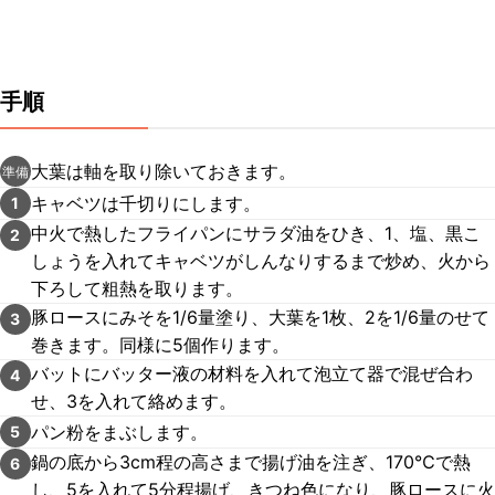
手順
大葉は軸を取り除いておきます。
準備
キャベツは千切りにします。
1
中火で熱したフライパンにサラダ油をひき、1、塩、黒こ
2
しょうを入れてキャベツがしんなりするまで炒め、火から
下ろして粗熱を取ります。
豚ロースにみそを1/6量塗り、大葉を1枚、2を1/6量のせて
3
巻きます。同様に5個作ります。
バットにバッター液の材料を入れて泡立て器で混ぜ合わ
4
せ、3を入れて絡めます。
パン粉をまぶします。
5
鍋の底から3cm程の高さまで揚げ油を注ぎ、170℃で熱
6
し、5を入れて5分程揚げ、きつね色になり、豚ロースに火