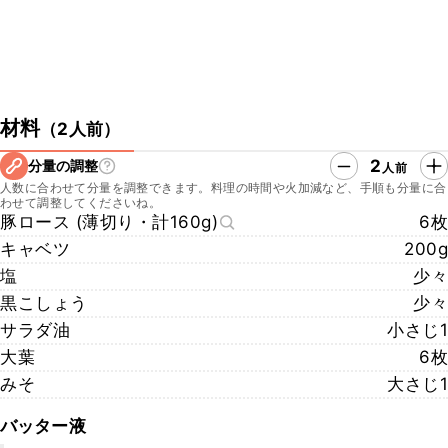
材料
（
2人前
）
2
分量の調整
人前
人数に合わせて分量を調整できます。料理の時間や火加減など、手順も分量に合
わせて調整してくださいね。
豚ロース (薄切り・計160g)
6枚
キャベツ
200g
塩
少々
黒こしょう
少々
サラダ油
小さじ1
大葉
6枚
みそ
大さじ1
バッター液