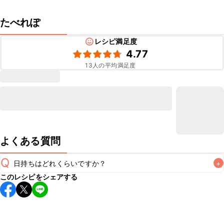
たべれぽ
レシピ満足度
4.77
13
人の平均満足度
よくある質問
Q
日持ちはどれくらいですか？
+
このレシピをシェアする
保存期間は冷蔵で翌日中が目安です。なるべくお早めにお召
し上がりください。

A
※日持ちは目安です。
こちら
の注意事項をご確認の上、正し