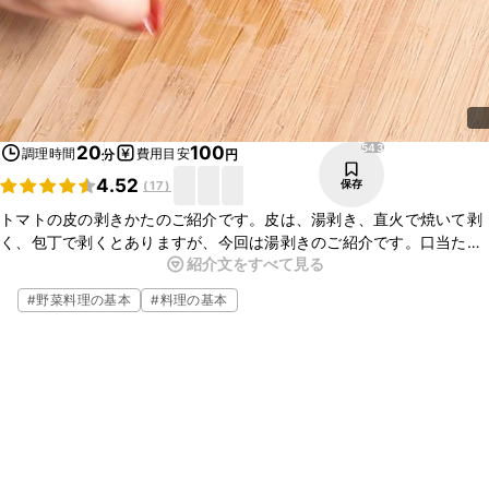
543
20
100
調理時間
費用目安
分
円
4.52
保存
(
17
)
トマトの皮の剥きかたのご紹介です。皮は、湯剥き、直火で焼いて剥
く、包丁で剥くとありますが、今回は湯剥きのご紹介です。口当たり
紹介文をすべて見る
を柔らかくしたい時、マリネなど味をしっかりつけたい時に活用しま
す。一手間かけるとぐっと美味しくなります。ぜひお試し下さい。　
#
野菜料理の基本
#
料理の基本