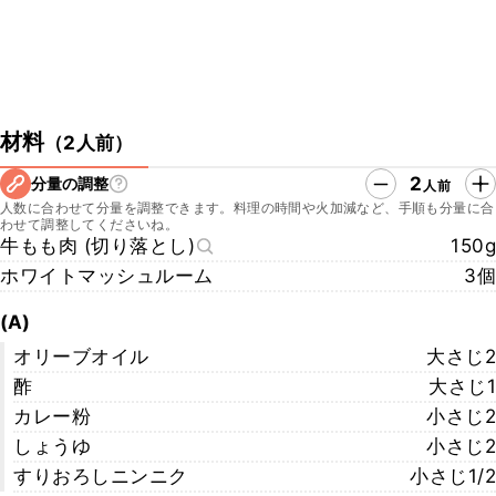
材料
（
2人前
）
2
分量の調整
人前
人数に合わせて分量を調整できます。料理の時間や火加減など、手順も分量に合
わせて調整してくださいね。
牛もも肉 (切り落とし)
150g
ホワイトマッシュルーム
3個
(A)
オリーブオイル
大さじ2
酢
大さじ1
カレー粉
小さじ2
しょうゆ
小さじ2
すりおろしニンニク
小さじ1/2