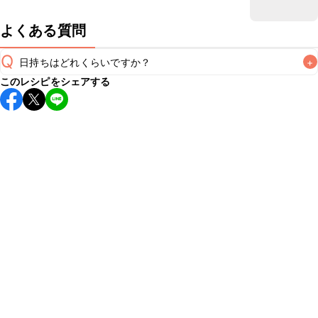
よくある質問
Q
日持ちはどれくらいですか？
+
このレシピをシェアする
保存期間は冷蔵で当日中が目安です。なるべくお早めにお召
し上がりください。

A
※日持ちは目安です。
こちら
の注意事項をご確認の上、正し