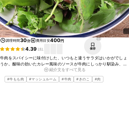
196
30
400
調理時間
費用目安
分
円
4.39
保存
(
6
)
牛肉をスパイシーに味付けした、いつもと違うサラダはいかがでしょ
うか。酸味の効いたカレー風味のソースが牛肉にしっかり馴染み、野
紹介文をすべて見る
菜と一緒に食べるとやみつきになりますよ。お好みの野菜を加えてア
レンジしてみてください。
#
牛もも肉
#
マッシュルーム
#
牛肉
#
きのこ
#
肉