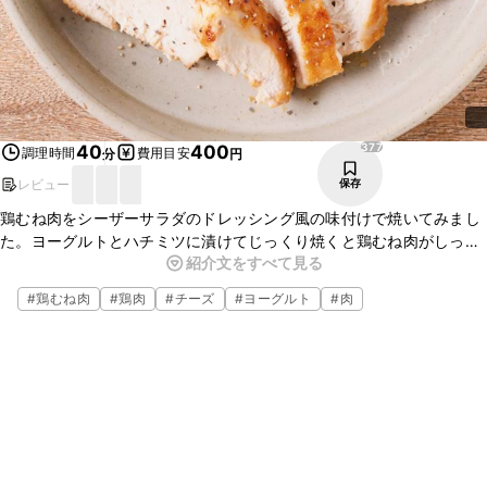
377
40
400
調理時間
費用目安
分
円
レビュー
保存
鶏むね肉をシーザーサラダのドレッシング風の味付けで焼いてみまし
た。ヨーグルトとハチミツに漬けてじっくり焼くと鶏むね肉がしっと
紹介文をすべて見る
り柔らかく仕上がります。サラダに加えたり、サンドイッチの具にも
おすすめです。
#
鶏むね肉
#
鶏肉
#
チーズ
#
ヨーグルト
#
肉