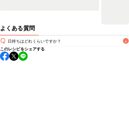
よくある質問
Q
日持ちはどれくらいですか？
+
このレシピをシェアする
保存期間は冷蔵で翌日中が目安です。なるべくお早めにお召
し上がりください。

A
※日持ちは目安です。
こちら
の注意事項をご確認の上、正し