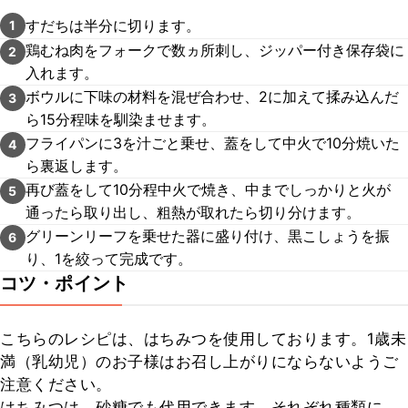
すだちは半分に切ります。
1
鶏むね肉をフォークで数ヵ所刺し、ジッパー付き保存袋に
2
入れます。
ボウルに下味の材料を混ぜ合わせ、2に加えて揉み込んだ
3
ら15分程味を馴染ませます。
フライパンに3を汁ごと乗せ、蓋をして中火で10分焼いた
4
ら裏返します。
再び蓋をして10分程中火で焼き、中までしっかりと火が
5
通ったら取り出し、粗熱が取れたら切り分けます。
グリーンリーフを乗せた器に盛り付け、黒こしょうを振
6
り、1を絞って完成です。
コツ・ポイント
こちらのレシピは、はちみつを使用しております。1歳未
満（乳幼児）のお子様はお召し上がりにならないようご
注意ください。

はちみつは、砂糖でも代用できます。それぞれ種類に