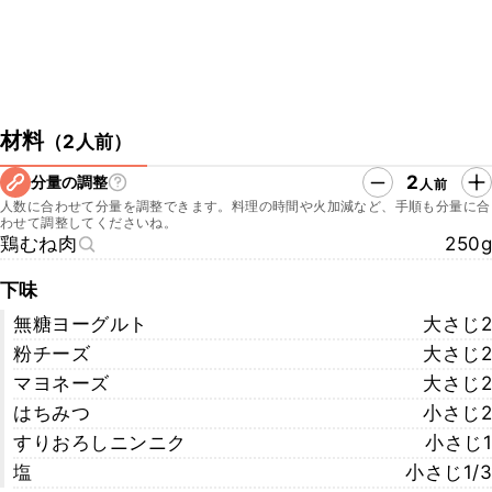
材料
（
2人前
）
2
分量の調整
人前
人数に合わせて分量を調整できます。料理の時間や火加減など、手順も分量に合
わせて調整してくださいね。
鶏むね肉
250g
下味
無糖ヨーグルト
大さじ2
粉チーズ
大さじ2
マヨネーズ
大さじ2
はちみつ
小さじ2
すりおろしニンニク
小さじ1
塩
小さじ1/3