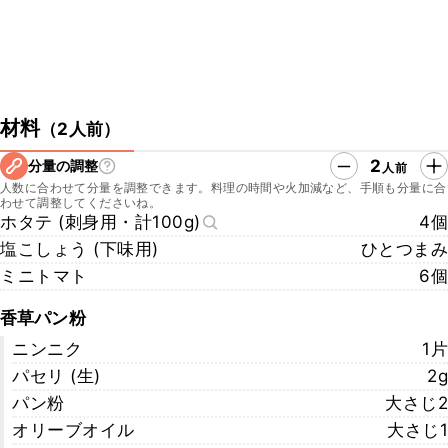
材料
（
2人前
）
2
分量の調整
人前
人数に合わせて分量を調整できます。料理の時間や火加減など、手順も分量に合
わせて調整してくださいね。
ホタテ (刺身用・計100g)
4個
塩こしょう (下味用)
ひとつまみ
ミニトマト
6個
香草パン粉
ニンニク
1片
パセリ (生)
2g
パン粉
大さじ2
オリーブオイル
大さじ1