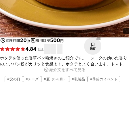
131
20
500
調理時間
費用目安
分
円
4.84
保存
(
6
)
ホタテを使った香草パン粉焼きのご紹介です。ニンニクの効いた香り
のよいパン粉がカリッと食感よく、ホタテとよく合います。トマトを
紹介文をすべて見る
合わせることでさっぱりとした仕上がりです。おつまみにもぴったり
ですよ。ぜひ試してみてくださいね。
#
父の日
#
チーズ
#
夏（6–8月）
#
乳製品
#
季節のイベント