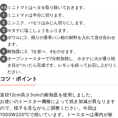
ミニトマトはヘタを取り除いておきます。
準備
ミニトマトは半分に切ります。
1
ニンニク、パセリはみじん切りにします。
2
ホタテに塩こしょうをふります。
3
ボウルに2、残りの香草パン粉の材料を入れて混ぜ合わせ
4
ます。
耐熱皿に3、1を並べ、4をのせます。
5
オーブントースターで7分程加熱し、ホタテに火が通り焼
6
き目がついたら完成です。レモンを絞ってお召し上がりく
ださい。
コツ・ポイント
直径12cm高さ3cmの耐熱皿を使用しました。

お使いのトースター機種によって焼き加減が異なります
ので、様子を見ながらご調整ください。今回は
1000W220℃で焼いています。トースターは庫内が狭