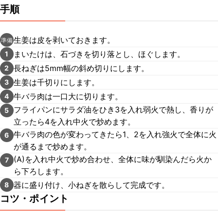
手順
生姜は皮を剥いておきます。
準備
まいたけは、石づきを切り落とし、ほぐします。
1
長ねぎは5mm幅の斜め切りにします。
2
生姜は千切りにします。
3
牛バラ肉は一口大に切ります。
4
フライパンにサラダ油をひき3を入れ弱火で熱し、香りが
5
立ったら4を入れ中火で炒めます。
牛バラ肉の色が変わってきたら1、2を入れ強火で全体に火
6
が通るまで炒めます。
(A)を入れ中火で炒め合わせ、全体に味が馴染んだら火か
7
ら下ろします。
器に盛り付け、小ねぎを散らして完成です。
8
コツ・ポイント