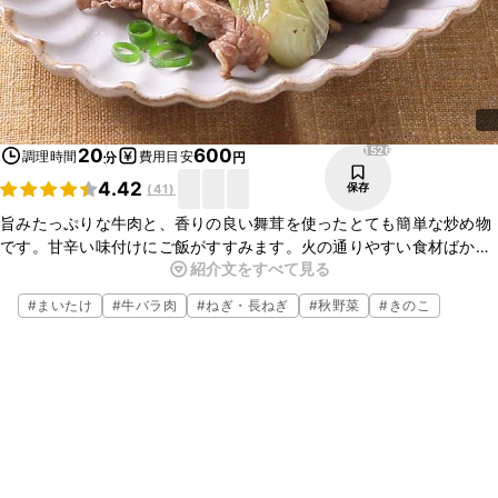
1526
20
600
調理時間
費用目安
分
円
4.42
保存
(
41
)
旨みたっぷりな牛肉と、香りの良い舞茸を使ったとても簡単な炒め物
です。甘辛い味付けにご飯がすすみます。火の通りやすい食材ばかり
紹介文をすべて見る
なので、さっと短時間で作れます。時間のない日やもう一品欲しい時
におすすめですよ。
#
まいたけ
#
牛バラ肉
#
ねぎ・長ねぎ
#
秋野菜
#
きのこ