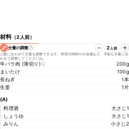
材料
（
2人前
）
2
分量の調整
人前
人数に合わせて分量を調整できます。料理の時間や火加減など、手順も分量に合
わせて調整してくださいね。
牛バラ肉 (薄切り)
200g
まいたけ
100g
長ねぎ
1本
生姜
1片
(A)
料理酒
大さじ1
しょうゆ
大さじ1
みりん
小さじ2