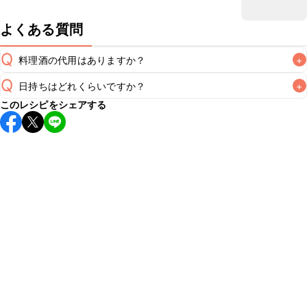
よくある質問
Q
料理酒の代用はありますか？
+
Q
日持ちはどれくらいですか？
+
A
このレシピをシェアする
保存期間は冷蔵で当日中が目安です。なるべくお早めにお召
し上がりください。

A
※日持ちは目安です。
こちら
の注意事項をご確認の上、正し