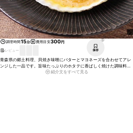
85
15
300
調理時間
費用目安
分
円
レビュー
保存
青森県の郷土料理、貝焼き味噌にバターとマヨネーズを合わせてアレ
ンジした一品です。旨味たっぷりのホタテに香ばしく焼けた調味料が
紹介文をすべて見る
マッチしてたまらない美味しさですよ。ピリっと一味唐辛子が効い
て、お酒のおつまみにもおすすめです。