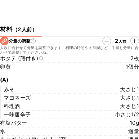
材料
（
2人前
）
2
分量の調整
人前
人数に合わせて分量を調整できます。料理の時間や火加減など、手順も分量に合
わせて調整してくださいね。
ホタテ (殻付き)
2枚
卵黄
1個分
(A)
みそ
大さじ1
マヨネーズ
大さじ1
料理酒
大さじ1
一味唐辛子
小さじ1/2
有塩バター
10g
水
適量