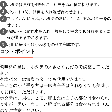
ホタテは貝柱を4等分に、ヒモを2cm幅に切ります。
1
ボウルに(A)、卵黄を入れ混ぜ合わせます。
2
フライパンに入れたホタテの殻に、1、2、有塩バターをの
3
せます。
鍋底から1cm程水を入れ、蓋をして中火で10分程ホタテに
4
火が通るまで焼きます。
お皿に盛り付け小ねぎをのせて完成です。
5
コツ・ポイント
調味料の量は、ホタテの大きさやお好みで調整してくだ
さい。

有塩バターは無塩バターでも代用できます。

辛いものが苦手な方は一味唐辛子は入れなくても美味し
くお作りいただけます。

ホタテは、貝柱、ヒモ、卵または白子の部分は食べられ
ますが、黒い「ウロ」と呼ばれる部分は食べられません
のでご注意ください。
