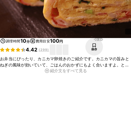
20.8K
10
100
調理時間
費用目安
分
円
4.42
保存
(
299
)
お弁当にぴったり、カニカマ卵焼きのご紹介です。カニカマの旨みと
ねぎの風味が効いていて、ごはんのおかずにもよく合いますよ。とて
紹介文をすべて見る
もおいしいので、ぜひお試しくださいね。