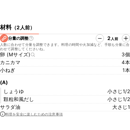
材料
（
2人前
）
2
分量の調整
人前
人数に合わせて分量を調整できます。料理の時間や火加減など、手順も分量に合
わせて調整してくださいね。
卵 (Mサイズ)
3個
カニカマ
4本
小ねぎ
1本
(A)
しょうゆ
小さじ1/2
顆粒和風だし
小さじ1/2
サラダ油
大さじ1
料理を安全に楽しむための注意事項