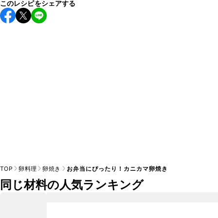
このレシピをシェアする
保存期間は冷蔵で翌日中が目安です。なるべくお早めにお召
し上がりください。

A
※日持ちは目安です。
こちら
の注意事項をご確認の上、正し
TOP
卵料理
卵焼き
お弁当にぴったり！カニカマ卵焼き
同じ材料の人気ランキング