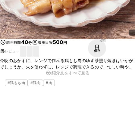
760
40
500
調理時間
費用目安
分
円
レビュー
保存
今晩のおかずに、レンジで作れる鶏もも肉のゆず茶照り焼きはいかが
でしょうか。火を使わずに、レンジで調理できるので、忙しい時や、
紹介文をすべて見る
あと一品欲しい時などに便利ですよ。ごはんのおかずにぴったりなの
で、是非作ってみてくださいね。
#
鶏もも肉
#
鶏肉
#
肉