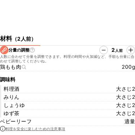
材料
（
2人前
）
2
分量の調整
人前
人数に合わせて分量を調整できます。料理の時間や火加減など、手順も分量に合
わせて調整してくださいね。
鶏もも肉
200g
調味料
料理酒
大さじ2
みりん
大さじ2
しょうゆ
大さじ2
ゆず茶
大さじ2
ベビーリーフ
適量
料理を安全に楽しむための注意事項