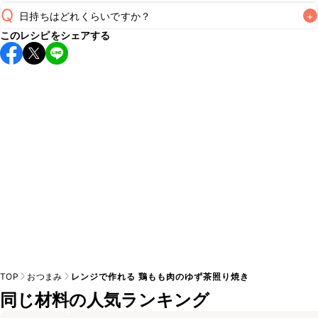
Q
日持ちはどれくらいですか？
+
A
このレシピをシェアする
保存期間は冷蔵で翌日中が目安です。なるべくお早めにお召
し上がりください。

A
※日持ちは目安です。
こちら
の注意事項をご確認の上、正し
TOP
おつまみ
レンジで作れる 鶏もも肉のゆず茶照り焼き
同じ材料の人気ランキング