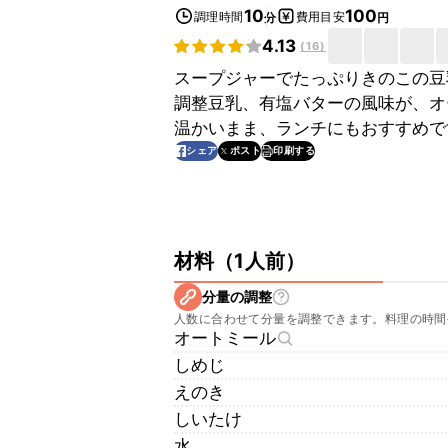
10
100
調理時間
費用目安
分
円
4.13
(
16
)
スープジャーでたっぷりきのこの豆
調整豆乳、有塩バターの風味が、オ
温かいまま、ランチにもおすすめで
印刷する
シェア
ポスト
材料
（
1人前
）
分量の調整
人数に合わせて分量を調整できます。料理の時間
オートミール
しめじ
えのき
しいたけ
水