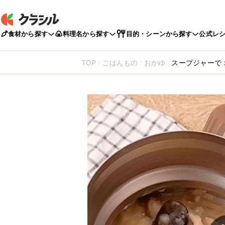
食材から探す
料理名から探す
目的・シーンから探す
公式レ
TOP
ごはんもの
おかゆ
スープジャーで