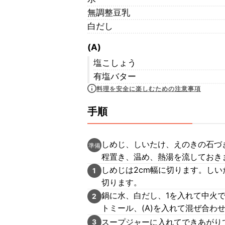
無調整豆乳
白だし
(A)
塩こしょう
有塩バター
料理を安全に楽しむための注意事項
手順
しめじ、しいたけ、えのきの石づ
準備
程置き、温め、熱湯を流しておき
しめじは2cm幅に切ります。しい
1
切ります。
鍋に水、白だし、1を入れて中火
2
トミール、(A)を入れて混ぜ合わ
スープジャーに入れてできあがり
3