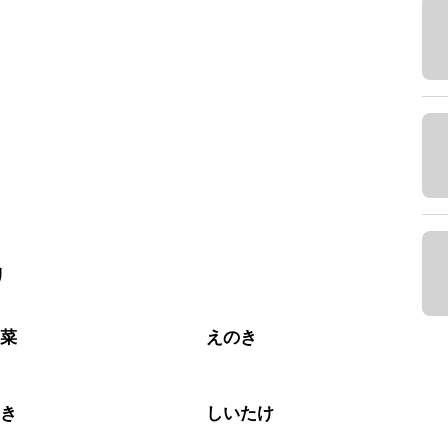
リ
野菜
えのき
のき
しいたけ