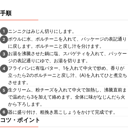
手順
ニンニクはみじん切りにします。
1
ボウルに水、ポルチーニを入れて、パッケージの表記通り
2
に戻します。ポルチーニと戻し汁を分けます。
お湯を沸騰させた鍋に塩、スパゲティを入れて、パッケー
3
ジの表記通りにゆで、お湯を切ります。
フライパンに有塩バター、1を入れて中火で炒め、香りが
4
立ったら2のポルチーニと戻し汁、(A)を入れてひと煮立ち
させます。
生クリーム、粉チーズを入れて中火で加熱し、沸騰直前ま
5
で温めたら3を加えて絡めます。全体に味がなじんだら火
から下ろします。
器に盛り付け、粗挽き黒こしょうをかけて完成です。
6
コツ・ポイント