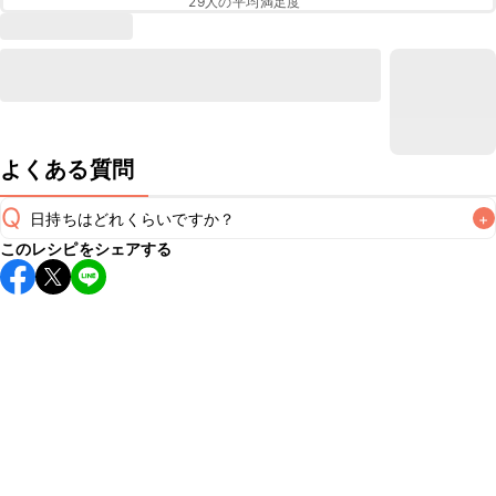
29
人の平均満足度
よくある質問
Q
日持ちはどれくらいですか？
+
このレシピをシェアする
こちらのレシピは出来たてをお召し上がりいただくことをお
すすめします。

A
※日持ちは目安です。
こちら
の注意事項をご確認の上、正し