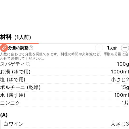
材料
（
1人前
）
1
分量の調整
人前
人数に合わせて分量を調整できます。料理の時間や火加減など、手順も分量に合
わせて調整してくださいね。
スパゲティ
100g
お湯 (ゆで用)
1000ml
塩 (ゆで用)
小さじ2
ポルチーニ (乾燥)
15g
水 (戻す用)
100ml
ニンニク
1片
(A)
白ワイン
大さじ3