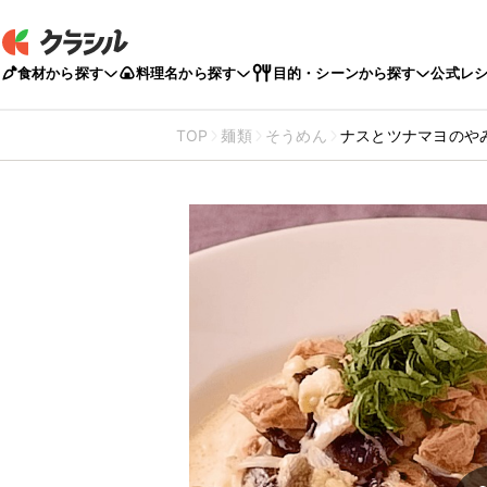
食材から探す
料理名から探す
目的・シーンから探す
公式レ
TOP
麺類
そうめん
ナスとツナマヨのや