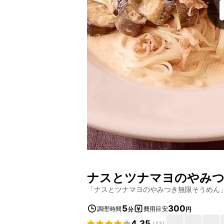
ナスとツナマヨのやみつ
「
ナスとツナマヨのやみつき無限そうめん
5
300
調理時間
費用目安
分
円
4.35
(
13
)