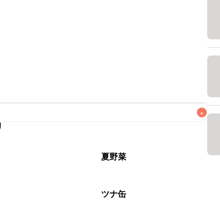
+
リ
がりいただくことをおすすめします。

菜
夏野菜
介
ツナ缶