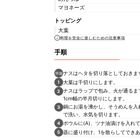
マヨネーズ
トッピング
大葉
料理を安全に楽しむための注意事項
手順
ナスはヘタを切り落としておきま
準備
大葉は千切りにします。
1
ナスはラップで包み、火が通るま
2
1cm幅の半月切りにします。
鍋にお湯を沸かし、そうめんを入
3
で洗い、水気を切ります。
ボウルに(A)、ツナ油漬けを入れ
4
器に盛り付け、1を散らしてでき
5