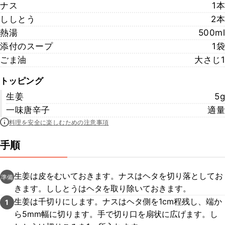
ナス
1本
ししとう
2本
熱湯
500ml
添付のスープ
1袋
ごま油
大さじ1
トッピング
生姜
5g
一味唐辛子
適量
料理を安全に楽しむための注意事項
手順
生姜は皮をむいておきます。ナスはヘタを切り落としてお
準備
きます。ししとうはヘタを取り除いておきます。
生姜は千切りにします。ナスはヘタ側を1cm程残し、端か
1
ら5mm幅に切ります。手で切り口を扇状に広げます。し