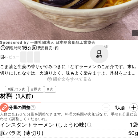
Sponsored by
一般社団法人 日本即席食品工業協会
39
15
-
調理時間
費用目安
分
円
レビュー
保存
ごま油と生姜の香りがやみつきに！なすラーメンのご紹介です。末広
切りにしたなすは、火通りよく、味もよく染みますよ。具材をごま油
紹介文をすべて見る
で焼き、生姜をトッピングすることで風味が格段に上がります。簡単
にお作りいただけますので、この機会にぜひお試しください。
#
豚バラ肉
#
豚肉
#
肉
材料
（
1人前
）
1
分量の調整
人前
人数に合わせて分量を調整できます。料理の時間や火加減など、手順も分量に合
わせて調整してくださいね。
インスタントラーメン (しょうゆ味)
1袋
豚バラ肉 (薄切り)
50g