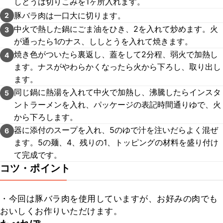
しとうは切りこみを1ヶ所入れます。
豚バラ肉は一口大に切ります。
2
中火で熱した鍋にごま油をひき、2を入れて炒めます。火
3
が通ったら1のナス、ししとうを入れて焼きます。
焼き色がついたら裏返し、蓋をして2分程、弱火で加熱し
4
ます。ナスがやわらかくなったら火から下ろし、取り出し
ます。
同じ鍋に熱湯を入れて中火で加熱し、沸騰したらインスタ
5
ントラーメンを入れ、パッケージの表記時間通りゆで、火
から下ろします。
器に添付のスープを入れ、5のゆで汁を注いだらよく混ぜ
6
ます。5の麺、4、残りの1、トッピングの材料を盛り付け
て完成です。
コツ・ポイント
・今回は豚バラ肉を使用していますが、お好みの肉でも
おいしくお作りいただけます。