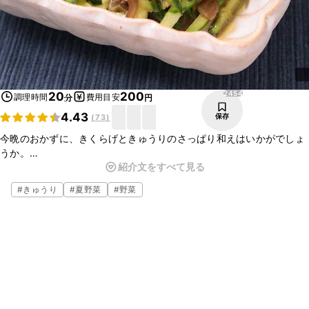
2454
20
200
調理時間
費用目安
分
円
4.43
保存
(
73
)
今晩のおかずに、きくらげときゅうりのさっぱり和えはいかがでしょ
うか。
紹介文をすべて見る
コリコリとした食感のきくらげと、シャキシャキした食感のきゅうり
を、さっぱりとしたタレで和えるととても美味しいですよ。
#
きゅうり
#
夏野菜
#
野菜
是非作ってみてくださいね。