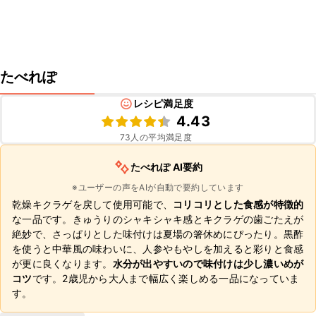
たべれぽ
レシピ満足度
4.43
73
人の平均満足度
たべれぽ AI要約
※ユーザーの声をAIが自動で要約しています
乾燥キクラゲを戻して使用可能で、
コリコリとした食感が特徴的
な一品です。きゅうりのシャキシャキ感とキクラゲの歯ごたえが
絶妙で、さっぱりとした味付けは夏場の箸休めにぴったり。黒酢
を使うと中華風の味わいに、人参やもやしを加えると彩りと食感
が更に良くなります。
水分が出やすいので味付けは少し濃いめが
コツ
です。2歳児から大人まで幅広く楽しめる一品になっていま
す。