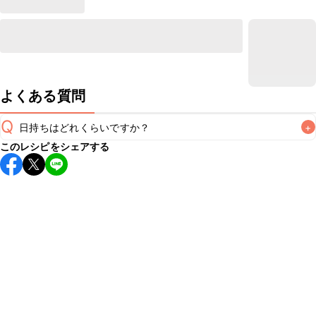
よくある質問
Q
日持ちはどれくらいですか？
+
このレシピをシェアする
保存期間は冷蔵で当日中が目安です。なるべくお早めにお召
し上がりください。

A
※日持ちは目安です。
こちら
の注意事項をご確認の上、正し