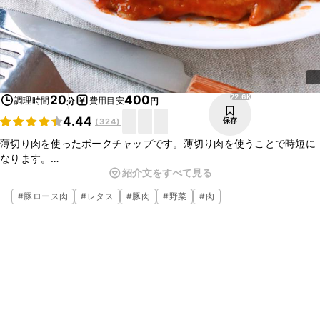
22.6K
20
400
調理時間
費用目安
分
円
4.44
保存
(
324
)
薄切り肉を使ったポークチャップです。薄切り肉を使うことで時短に
なります。
紹介文をすべて見る
薄力粉を付けて焼くので肉汁を逃さずジューシーに仕上がります。
とても簡単なので、お料理初心者の方でも大丈夫です。
#
豚ロース肉
#
レタス
#
豚肉
#
野菜
#
肉
是非、一度試してみてください。