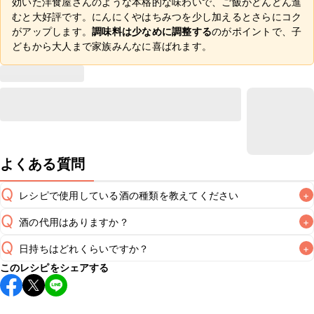
効いた洋食屋さんのような本格的な味わいで、ご飯がどんどん進
むと大好評です。にんにくやはちみつを少し加えるとさらにコク
がアップします。
調味料は少なめに調整する
のがポイントで、子
どもから大人まで家族みんなに喜ばれます。
よくある質問
Q
レシピで使用している酒の種類を教えてください
+
Q
酒の代用はありますか？
+
A
Q
日持ちはどれくらいですか？
+
A
このレシピをシェアする
保存期間は冷蔵で翌日中が目安です。なるべくお早めにお召
し上がりください。

A