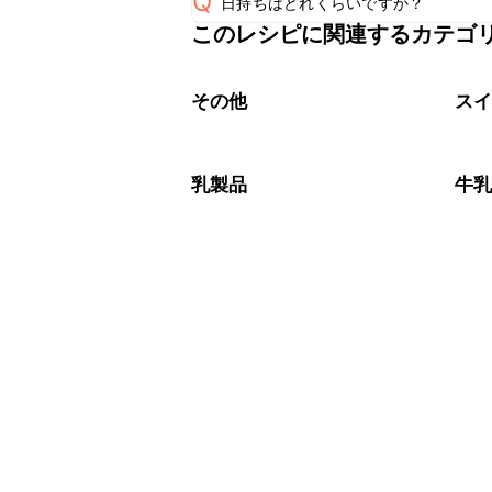
Q
日持ちはどれくらいですか？
このレシピに関連するカテゴ
保存期間は常温で2~3日が目安です。
A
※日持ちは目安です。
こちら
その他
ス
乳製品
牛