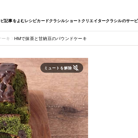
シピ
記事をよむ
レシピカード
クラシルショート
クリエイター
クラシルのサー
ケーキ
HMで抹茶と甘納豆のパウンドケーキ
ミュートを解除