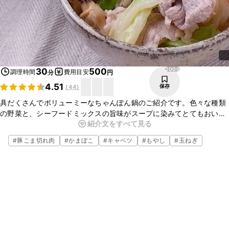
2000
30
500
調理時間
費用目安
分
円
4.51
保存
(
44
)
具だくさんでボリューミーなちゃんぽん鍋のご紹介です。色々な種類
の野菜と、シーフードミックスの旨味がスープに染みてとてもおいし
紹介文をすべて見る
いです。中華麺を入れるとボリューミーになり、大満足の一品です。
ぜひお試しください。
#
豚こま切れ肉
#
かまぼこ
#
キャベツ
#
もやし
#
玉ねぎ