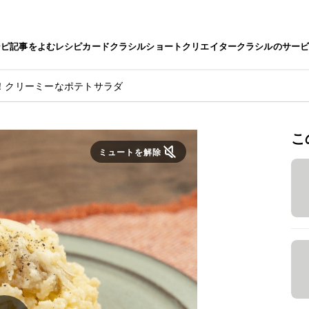
シピ
記事をよむ
レシピカード
クラシルショート
クリエイター
クラシルのサー
！クリーミーなポテトサラダ
こ
ミュートを解除