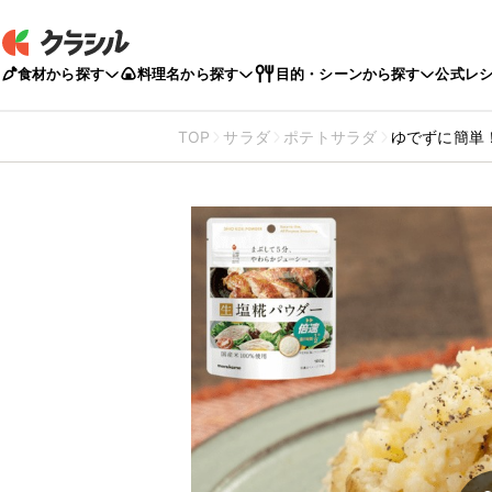
食材から探す
料理名から探す
目的・シーンから探す
公式レ
TOP
サラダ
ポテトサラダ
ゆでずに簡単