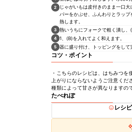
じゃがいもは皮付きのまま一口大
2
パーをかぶせ、ふんわりとラップ
熱します。
熱いうちにフォークで粗く潰し、(
3
1、(B)を入れてよく和えます。
4
器に盛り付け、トッピングをして
5
コツ・ポイント
・こちらのレシピは、はちみつを
上がりにならないようご注意くだ
種類によって甘さが異なりますの
たべれぽ
レシ