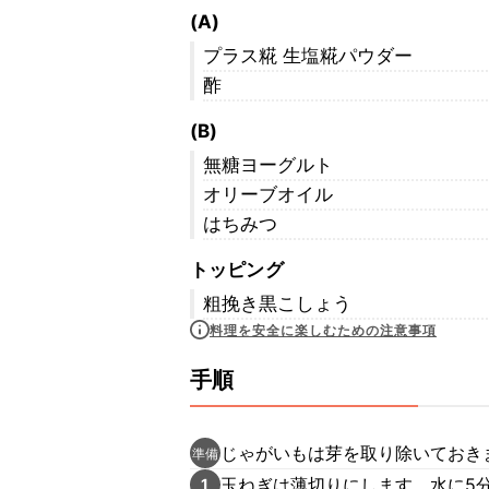
(A)
プラス糀 生塩糀パウダー
酢
(B)
無糖ヨーグルト
オリーブオイル
はちみつ
トッピング
粗挽き黒こしょう
料理を安全に楽しむための注意事項
手順
じゃがいもは芽を取り除いておき
準備
玉ねぎは薄切りにします。水に5
1