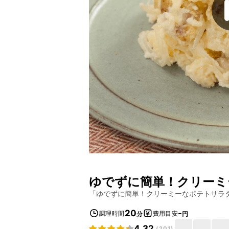
ゆでずに簡単！クリーミ
「
ゆでずに簡単！クリーミーなポテトサラ
20
-
調理時間
費用目安
分
円
4.32
(
201
)