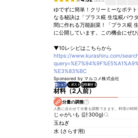
ゆでずに簡単！クリーミーなポテト
なる秘訣は「プラス糀 生塩糀パウ
間に作れる万能副菜！「プラス糀 
に公開しています。この機会にぜひ
▼10レシピはこちらから
https://www.kurashiru.com/searc
query=%E7%94%9F%E5%A1%A9
%E3%83%BC
Sponsored by
マルコメ株式会社
印刷する
シェア
ポスト
材料
（
2人前
）
分量の調整
人数に合わせて分量を調整できます。料理の時間
じゃがいも (計300g)
玉ねぎ
水 (さらす用)