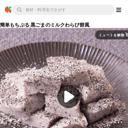
簡単もちぷる 黒ごまのミルクわらび餅風
ミュートを解除