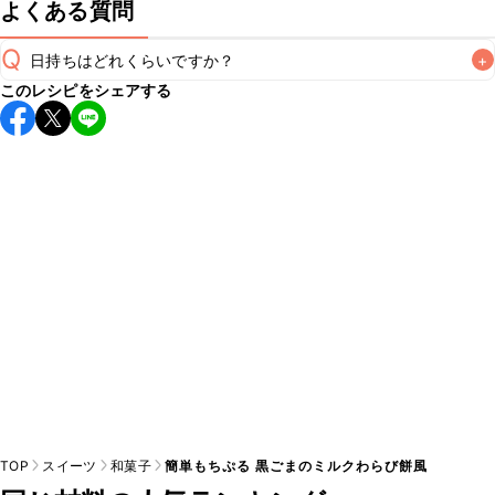
よくある質問
Q
日持ちはどれくらいですか？
+
このレシピをシェアする
保存期間は冷蔵で当日中が目安です。なるべくお早めにお召
し上がりください。

A
※日持ちは目安です。
こちら
の注意事項をご確認の上、正し
TOP
スイーツ
和菓子
簡単もちぷる 黒ごまのミルクわらび餅風