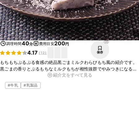
956
40
200
調理時間
費用目安
分
円
4.17
保存
(
12
)
もちもちぷるぷる食感の絶品黒ごまミルクわらびもち風の紹介です。
黒ごまの香りとぷるもちなミルクもちが相性抜群でやみつきになるこ
紹介文をすべて見る
と間違いなしの一品です。少ない材料でとっても簡単に作れるので、
おやつや甘いものが食べたい時などにぴったりです。ぜひ作ってみて
#
牛乳
#
乳製品
はいかがでしょうか。