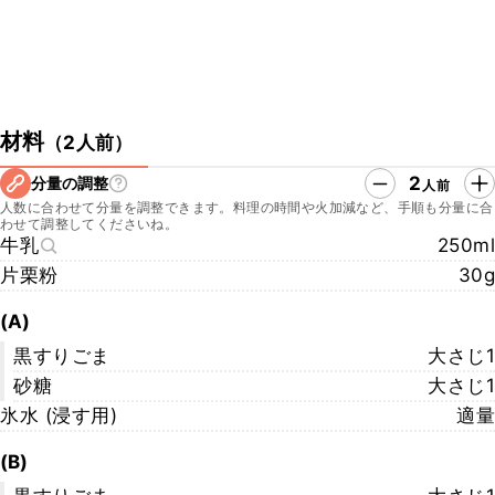
材料
（
2人前
）
2
分量の調整
人前
人数に合わせて分量を調整できます。料理の時間や火加減など、手順も分量に合
わせて調整してくださいね。
牛乳
250ml
片栗粉
30g
(A)
黒すりごま
大さじ1
砂糖
大さじ1
氷水 (浸す用)
適量
(B)