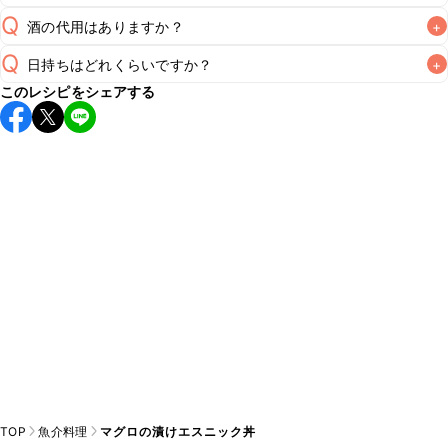
Q
酒の代用はありますか？
+
A
Q
日持ちはどれくらいですか？
+
A
このレシピをシェアする
こちらのレシピは出来たてをお召し上がりいただくことをお
すすめします。

A
※日持ちは目安です。
こちら
の注意事項をご確認の上、正し
TOP
魚介料理
マグロの漬けエスニック丼