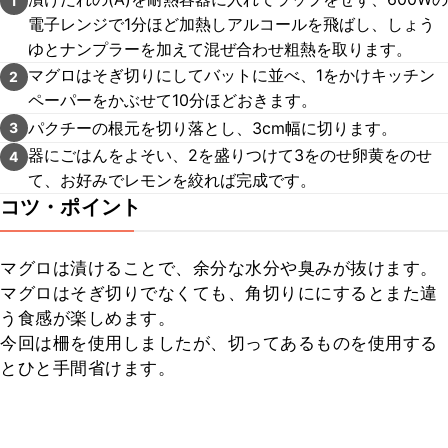
1
電子レンジで1分ほど加熱しアルコールを飛ばし、しょう
ゆとナンプラーを加えて混ぜ合わせ粗熱を取ります。
マグロはそぎ切りにしてバットに並べ、1をかけキッチン
2
ペーパーをかぶせて10分ほどおきます。
パクチーの根元を切り落とし、3cm幅に切ります。
3
器にごはんをよそい、2を盛りつけて3をのせ卵黄をのせ
4
て、お好みでレモンを絞れば完成です。
コツ・ポイント
マグロは漬けることで、余分な水分や臭みが抜けます。

マグロはそぎ切りでなくても、角切りににするとまた違
う食感が楽しめます。

今回は柵を使用しましたが、切ってあるものを使用する
とひと手間省けます。