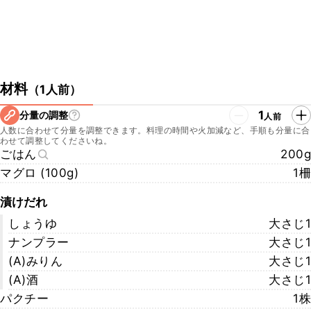
材料
（
1人前
）
1
分量の調整
人前
人数に合わせて分量を調整できます。料理の時間や火加減など、手順も分量に合
わせて調整してくださいね。
ごはん
200g
マグロ (100g)
1柵
漬けだれ
しょうゆ
大さじ1
ナンプラー
大さじ1
(A)みりん
大さじ1
(A)酒
大さじ1
パクチー
1株