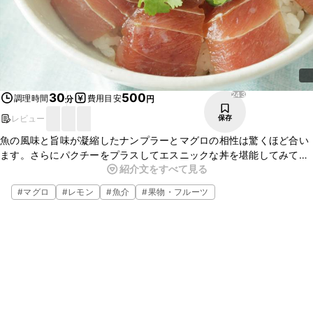
243
30
500
調理時間
費用目安
分
円
レビュー
保存
魚の風味と旨味が凝縮したナンプラーとマグロの相性は驚くほど合い
ます。さらにパクチーをプラスしてエスニックな丼を堪能してみてく
紹介文をすべて見る
ださい。
レモンをギュッと絞って食べると、さっぱりしてまた違う味わいが楽
#
マグロ
#
レモン
#
魚介
#
果物・フルーツ
しめますよ。