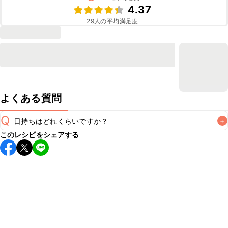
4.37
29
人の平均満足度
よくある質問
Q
日持ちはどれくらいですか？
+
このレシピをシェアする
保存期間は冷蔵で翌日中が目安です。なるべくお早めにお召
し上がりください。

A
※日持ちは目安です。
こちら
の注意事項をご確認の上、正し