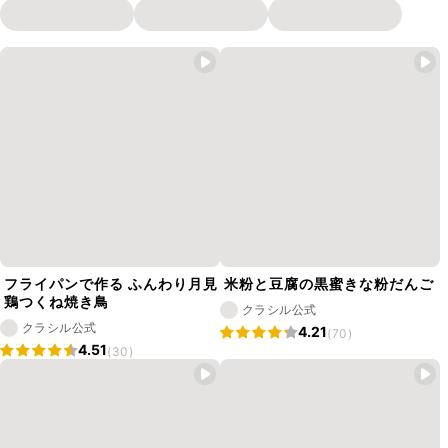
フライパンで作る ふんわり月見
米粉と豆腐の黒蜜きな粉だんご
鶏つくね焼き鳥
クラシル公式
クラシル公式
4.21
(70)
4.51
(30)