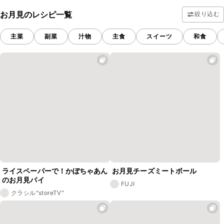
お月見のレシピ一覧
絞り込む
主菜
副菜
汁物
主食
スイーツ
和食
ライスペーパーで！かぼちゃあん
お月見チーズミートボール
のお月見パイ
FUJI
クラシル"storeTV"