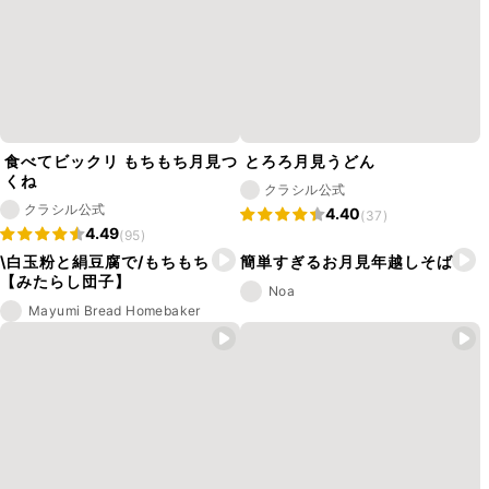
食べてビックリ もちもち月見つ
とろろ月見うどん
くね
クラシル公式
クラシル公式
4.40
(37)
4.49
(95)
\白玉粉と絹豆腐で/もちもち
簡単すぎるお月見年越しそば
【みたらし団子】
Noa
Mayumi Bread Homebaker