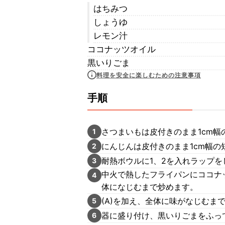
はちみつ
しょうゆ
レモン汁
ココナッツオイル
黒いりごま
料理を安全に楽しむための注意事項
手順
さつまいもは皮付きのまま1cm
1
にんじんは皮付きのまま1cm幅の
2
耐熱ボウルに1、2を入れラップを
3
中火で熱したフライパンにココナ
4
体になじむまで炒めます。
(A)を加え、全体に味がなじむま
5
器に盛り付け、黒いりごまをふっ
6