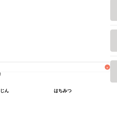
+
リ
なるべくお早めにお召し上がりください。

んじん
はちみつ