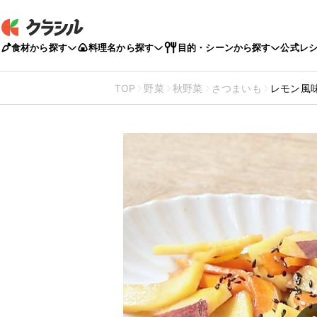
食材から探す
料理名から探す
目的・シーンから探す
公式レ
TOP
野菜
秋野菜
さつまいも
レモン風