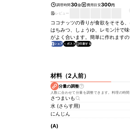
30
300
調理時間
費用目安
分
円
レビュー
ココナッツの香りが食欲をそそる、
はちみつ、しょうゆ、レモン汁で味
がよく合います。簡単に作れますの
印刷する
シェア
ポスト
材料
（
2人前
）
分量の調整
人数に合わせて分量を調整できます。料理の時間
さつまいも
水 (さらす用)
にんじん
(A)