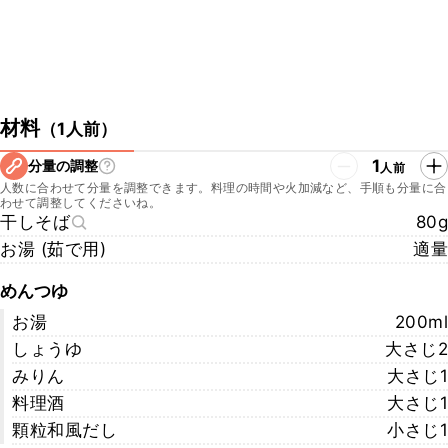
材料
（
1人前
）
1
分量の調整
人前
人数に合わせて分量を調整できます。料理の時間や火加減など、手順も分量に合
わせて調整してくださいね。
干しそば
80g
お湯 (茹で用)
適量
めんつゆ
お湯
200ml
しょうゆ
大さじ2
みりん
大さじ1
料理酒
大さじ1
顆粒和風だし
小さじ1