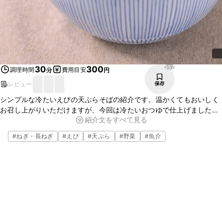
357
30
300
調理時間
費用目安
分
円
レビュー
保存
シンプルな冷たいえびの天ぷらそばの紹介です。温かくてもおいしく
お召し上がりいただけますが、今回は冷たいおつゆで仕上げました。
紹介文をすべて見る
暑い日にもぴったりな一品ですよ。今回はシンプルにえびの天ぷらだ
けですが、お好みの天ぷらを乗せてアレンジしてみてくださいね。
#
ねぎ・長ねぎ
#
えび
#
天ぷら
#
野菜
#
魚介