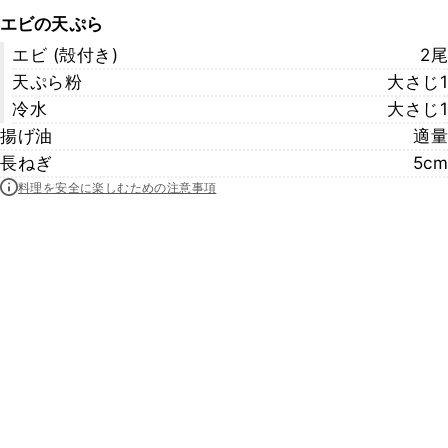
エビの天ぷら
エビ (殻付き)
2尾
天ぷら粉
大さじ1
冷水
大さじ1
揚げ油
適量
長ねぎ
5cm
料理を安全に楽しむための注意事項