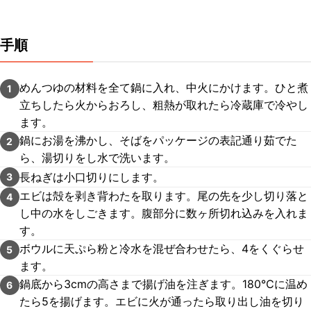
手順
めんつゆの材料を全て鍋に入れ、中火にかけます。ひと煮
1
立ちしたら火からおろし、粗熱が取れたら冷蔵庫で冷やし
ます。
鍋にお湯を沸かし、そばをパッケージの表記通り茹でた
2
ら、湯切りをし水で洗います。
長ねぎは小口切りにします。
3
エビは殻を剥き背わたを取ります。尾の先を少し切り落と
4
し中の水をしごきます。腹部分に数ヶ所切れ込みを入れま
す。
ボウルに天ぷら粉と冷水を混ぜ合わせたら、4をくぐらせ
5
ます。
鍋底から3cmの高さまで揚げ油を注ぎます。180℃に温め
6
たら5を揚げます。エビに火が通ったら取り出し油を切り