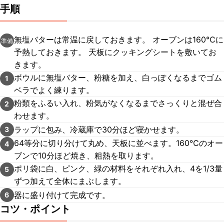
手順
無塩バターは常温に戻しておきます。 オーブンは160℃に
準備
予熱しておきます。 天板にクッキングシートを敷いてお
きます。
ボウルに無塩バター、粉糖を加え、白っぽくなるまでゴム
1
ベラでよく練ります。
粉類をふるい入れ、粉気がなくなるまでさっくりと混ぜ合
2
わせます。
ラップに包み、冷蔵庫で30分ほど寝かせます。
3
64等分に切り分けて丸め、天板に並べます。160℃のオー
4
ブンで10分ほど焼き、粗熱を取ります。
ポリ袋に白、ピンク、緑の材料をそれぞれ入れ、4を1/3量
5
ずつ加えて全体にまぶします。
器に盛り付けて完成です。
6
コツ・ポイント