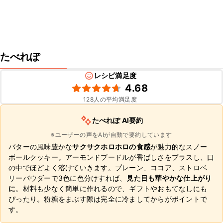
たべれぽ
レシピ満足度
4.68
128
人の平均満足度
たべれぽ AI要約
※ユーザーの声をAIが自動で要約しています
バターの風味豊かな
サクサクホロホロの食感
が魅力的なスノー
ボールクッキー。アーモンドプードルが香ばしさをプラスし、口
の中でほどよく溶けていきます。プレーン、ココア、ストロベ
リーパウダーで3色に色分けすれば、
見た目も華やかな仕上がり
に
。材料も少なく簡単に作れるので、ギフトやおもてなしにも
ぴったり。粉糖をまぶす際は完全に冷ましてからがポイントで
す。