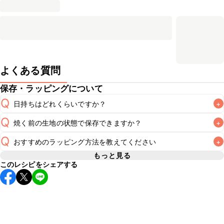
よくある質問
保存・ラッピングについて
Q
日持ちはどれくらいですか？
+
Q
焼く前の生地の状態で保存できますか？
+
常温保存で2~3日が目安です。なるべくお早めにお召し上が
A
Q
おすすめのラッピング方法を教えてください
+
焼く前の生地の保存期間は冷蔵で当日中、冷凍で1週間が目安
A
です。冷凍保存した場合は冷蔵庫で解凍し、生地が扱いやす
もっと見る
このレシピをシェアする
A
こちら