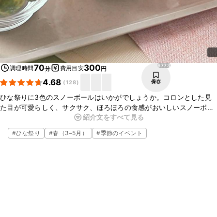
6773
70
300
調理時間
費用目安
分
円
4.68
保存
(
128
)
ひな祭りに3色のスノーボールはいかがでしょうか。コロンとした見
た目が可愛らしく、サクサク、ほろほろの食感がおいしいスノーボー
紹介文をすべて見る
ルクッキーは、お子様にも喜ばれますよ。クッキーなので、洋風のお
祝いごはんにもぴったりです！混ぜ合わせるだけで簡単にお作りいた
#
ひな祭り
#
春（3–5月）
#
季節のイベント
だけますので、ぜひお試しくださいね。