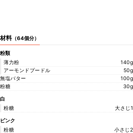
材料
（
64個分
）
粉類
薄力粉
140g
アーモンドプードル
50g
無塩バター
100g
粉糖
30g
白
粉糖
大さじ1
ピンク
粉糖
小さじ2