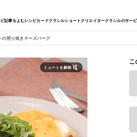
シピ
記事をよむ
レシピカード
クラシルショート
クリエイター
クラシルのサー
トの照り焼きチーズバーグ
こ
ミュートを解除