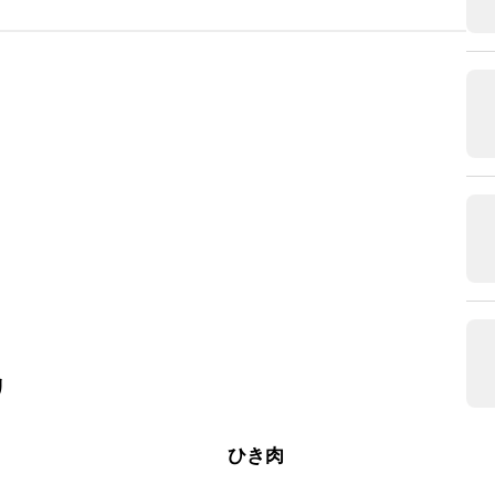
リ
肉
ひき肉