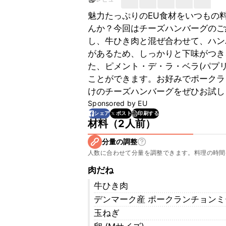
魅力たっぷりのEU食材をいつもの
んか？今回はチーズハンバーグのご
し、牛ひき肉と混ぜ合わせて、ハン
があるため、しっかりと下味がつき
た、ピメント・デ・ラ・ベラ(パプ
ことができます。お好みでポークラ
けのチーズハンバーグをぜひお試し
Sponsored by
EU
印刷する
シェア
ポスト
材料
（
2人前
）
分量の調整
人数に合わせて分量を調整できます。料理の時間
肉だね
牛ひき肉
デンマーク産 ポークランチョンミ
玉ねぎ