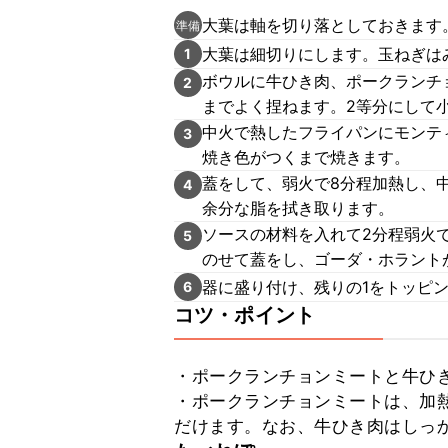
大葉は軸を切り落としておきます
準備
大葉は細切りにします。玉ねぎは
1
ボウルに牛ひき肉、ポークランチョ
2
までよく捏ねます。2等分にして
中火で熱したフライパンにモンティ
3
焼き色がつくまで焼きます。
蓋をして、弱火で8分程加熱し、
4
余分な脂を拭き取ります。
ソースの材料を入れて2分程弱火
5
のせて蓋をし、ゴーダ・ホラント
器に盛り付け、残りの1をトッピ
6
コツ・ポイント
・ポークランチョンミートと牛ひき
・ポークランチョンミートは、加
だけます。なお、牛ひき肉はしっ