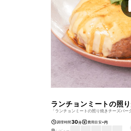
ランチョンミートの照り
「
ランチョンミートの照り焼きチーズバー
30
-
調理時間
費用目安
分
円
レビュー