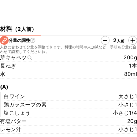
材料
（
2人前
）
2
分量の調整
人前
人数に合わせて分量を調整できます。料理の時間や火加減など、手順も分量に合
わせて調整してくださいね。
芽キャベツ
200g
長ねぎ
1本
水
80ml
(A)
白ワイン
大さじ1
鶏ガラスープの素
小さじ1
塩こしょう
小さじ1/4
有塩バター
20g
レモン汁
小さじ1