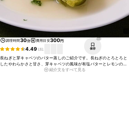
110
30
300
調理時間
費用目安
分
円
4.49
保存
(
6
)
長ねぎと芽キャベツのバター蒸しのご紹介です。長ねぎのとろとろと
したやわらかさと甘さ、芽キャベツの風味が有塩バターとレモンの香
紹介文をすべて見る
りによく合い、ついついお箸が止まらなくなりますよ。ワインにも合
いますので、おもてなしにも喜ばれます。ぜひお試しくださいね。