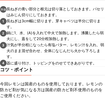
長ねぎの青い部分と根元は切り落としておきます。パセリ
準備
はみじん切りにしておきます。
長ねぎは3cm幅に切ります。芽キャベツは半分に切りま
1
す。
鍋に1、水、(A)を入れて中火で加熱します。沸騰したら弱
2
火にし、蓋をして20分程加熱します。
汁気が半分程になったら有塩バター、レモン汁を入れ、弱
3
火のまま混ぜ合わせ、全体になじんだら火から下ろしま
す。
器に盛り付け、トッピングをのせてできあがりです。
4
コツ・ポイント
今回レモンは国産のものを使用しております。レモンの
防カビ剤が気になる方は国産の防カビ剤不使用のものを
ご使用ください。