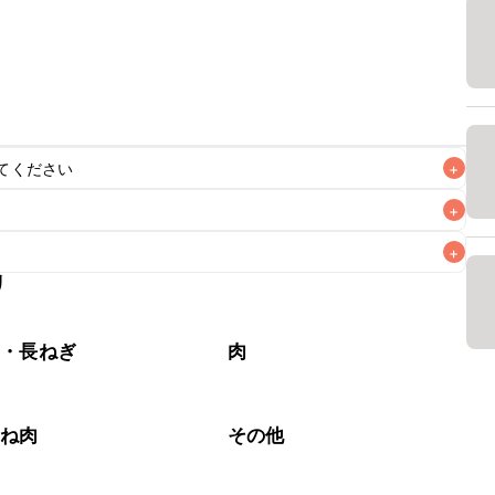
てください
+
+
+
リ
なるべくお早めにお召し上がりください。

ぎ・長ねぎ
肉
むね肉
その他