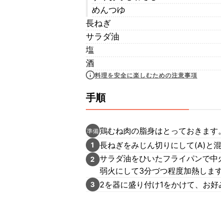
めんつゆ
長ねぎ
サラダ油
塩
酒
料理を安全に楽しむための注意事項
手順
鶏むね肉の脂身はとっておきます
準備
長ねぎをみじん切りにして(A)と
1
サラダ油をひいたフライパンで中
2
弱火にして3分づつ程度加熱しま
2を器に盛り付け1をかけて、お
3