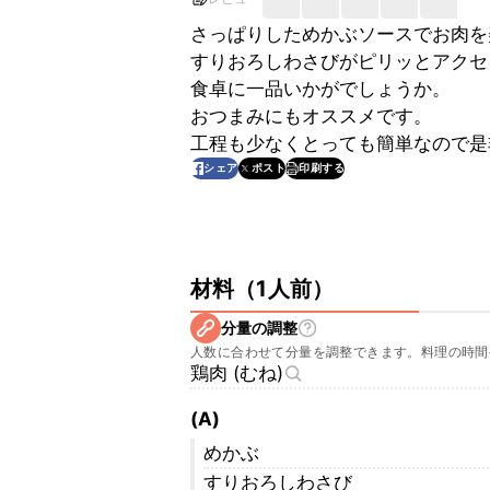
さっぱりしためかぶソースでお肉を
すりおろしわさびがピリッとアクセ
食卓に一品いかがでしょうか。
おつまみにもオススメです。
工程も少なくとっても簡単なので是
印刷する
シェア
ポスト
材料
（
1人前
）
分量の調整
人数に合わせて分量を調整できます。料理の時間
鶏肉 (むね)
(A)
めかぶ
すりおろしわさび