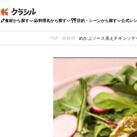
食材から探す
料理名から探す
目的・シーンから探す
公式レ
TOP
肉料理
めかぶソース添えチキンソテ