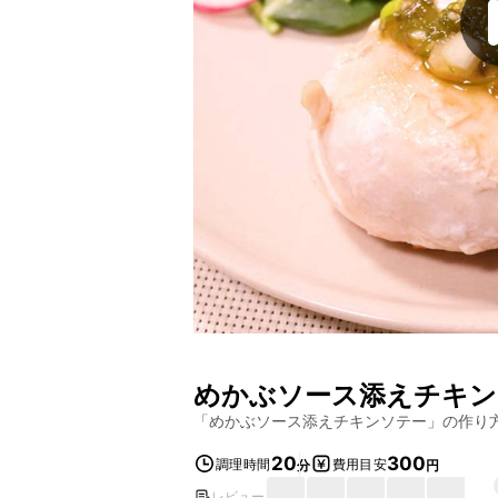
めかぶソース添えチキン
「
めかぶソース添えチキンソテー
」の作り
20
300
調理時間
費用目安
分
円
レビュー