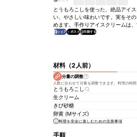
とうもろこしを使った、絶品アイス
い、やさしい味わいです。実をその
めます。手作りアイスクリームは、
印刷する
シェア
ポスト
材料
（
2人前
）
分量の調整
人数に合わせて分量を調整できます。料理の時間
とうもろこし
生クリーム
きび砂糖
卵黄 (Mサイズ)
料理を安全に楽しむための注意事項
手順