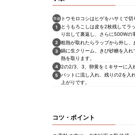
トウモロコシはヒゲをハサミで切
準備
とうもろこしは皮を2枚残してラッ
1
り出して裏返し、さらに500Wの
粗熱が取れたらラップから外し、
2
鍋に生クリーム、きび砂糖を入れ
3
熱を取ります。
2の2/3、3、卵黄をミキサーに
4
バットに流し入れ、残りの2を入
5
上がりです。
コツ・ポイント