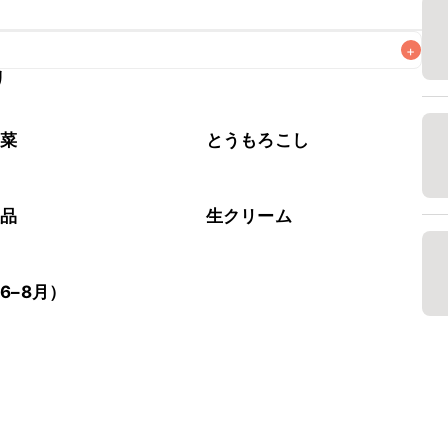
+
リ
なるべくお早めにお召し上がりください。

野菜
とうもろこし
製品
生クリーム
6–8月）