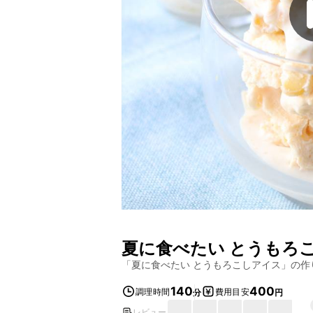
夏に食べたい とうもろ
「
夏に食べたい とうもろこしアイス
」の作
140
400
調理時間
費用目安
分
円
レビュー