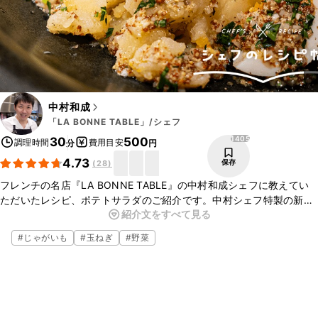
中村和成
「LA BONNE TABLE」/シェフ
1405
30
500
調理時間
費用目安
分
円
4.73
保存
(
28
)
フレンチの名店『LA BONNE TABLE』の中村和成シェフに教えてい
ただいたレシピ、ポテトサラダのご紹介です。中村シェフ特製の新感
紹介文をすべて見る
覚ポテサラ、是非この機会に作ってみてくださいね。
#
じゃがいも
#
玉ねぎ
#
野菜
▼中村シェフについて
・中村シェフのInstagram
https://www.instagram.com/kazunari_labonnetable/
・中村シェフのTwitter
https://twitter.com/labonnetablekaz?s=20&t=CfNtx8pgm-