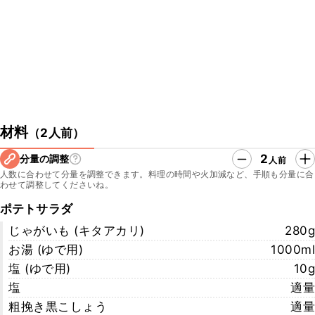
E6whTos4LasQ
・中村シェフのYouTube
https://www.youtube.com/channel/UCdrcLz_e6YLeIUwVpy_nyfw/
featured
・LA BONNE TABLEのwebサイト
http://labonnetable.jp/
・LA BONNE TABLEの所在地
〒103-0022 東京都中央区日本橋室町2丁目3
材料
（
2人前
）
▼クラシル公式SNSはこちら
・クラシルYouTube
2
分量の調整
人前
https://www.youtube.com/watch?v=WlSUkCSgeZU
人数に合わせて分量を調整できます。料理の時間や火加減など、手順も分量に合
・クラシルTikTok
わせて調整してくださいね。
https://www.tiktok.com/@kurashiru.com
・クラシルInstagram
ポテトサラダ
https://www.instagram.com/kurashiru/
じゃがいも (キタアカリ)
280g
・クラシルX
お湯 (ゆで用)
1000ml
https://twitter.com/kurashiru0119
塩 (ゆで用)
10g
塩
適量
粗挽き黒こしょう
適量