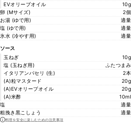
EVオリーブオイル
10g
卵 (Mサイズ)
2個
お湯 (ゆで用)
適量
塩 (ゆで用)
適量
氷水 (冷やす用)
適量
ソース
玉ねぎ
10g
塩 (玉ねぎ用)
ふたつまみ
イタリアンパセリ (生)
2本
(A)粒マスタード
20g
(A)EVオリーブオイル
20g
(A)米酢
10ml
塩
適量
粗挽き黒こしょう
適量
料理を安全に楽しむための注意事項