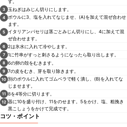
す。
玉ねぎはみじん切りにします。
3
ボウルに3、塩を入れてなじませ、(A)を加えて混ぜ合わせ
4
ます。
イタリアンパセリは茎ごとみじん切りにし、4に加えて混
5
ぜ合わせます。
2は氷水に入れて冷やします。
6
1に竹串がすっと刺さるようになったら取り出します。
7
6の卵の殻をむきます。
8
7の皮をむき、芽を取り除きます。
9
別のボウルに入れてゴムベラで軽く潰し、(B)を入れてな
10
じませます。
8を4等分に切ります。
11
器に10を盛り付け、11をのせます。5をかけ、塩、粗挽き
12
黒こしょうをかけて完成です。
コツ・ポイント