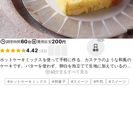
2742
60
200
調理時間
費用目安
分
円
4.42
保存
(
43
)
ホットケーキミックスを使って手軽に作る、カステラのような和風の
ケーキです。バターを使わず、卵白を泡立てて生地に加えているの
紹介文をすべて見る
で、ふんわりと軽い食感に仕上がっています。焼きたてよりも、少し
置いてからの方が味がなじんでおいしいです。
#
ホットケーキミックス
#
和菓子
#
スイーツ
#
牛乳
#
スイーツ