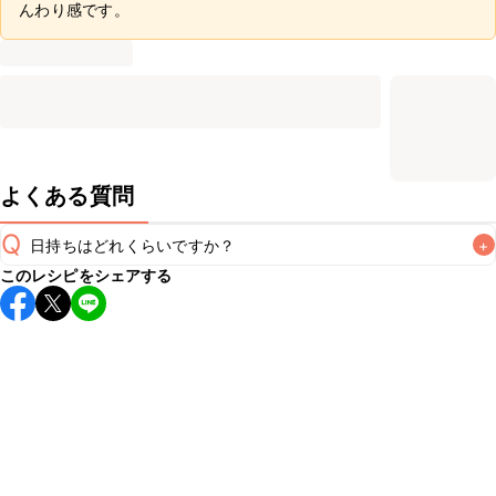
んわり感です。
よくある質問
Q
日持ちはどれくらいですか？
+
このレシピをシェアする
保存期間は常温で2~3日が目安です。なるべくお早めにお召
し上がりください。

A
※日持ちは目安です。
こちら
の注意事項をご確認の上、正し