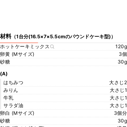
材料
（
1台分(16.5×7×5.5cmのパウンドケーキ型)
）
ホットケーキミックス
120g
卵黄 (Mサイズ)
3個
砂糖
30g
(A)
はちみつ
大さじ2
みりん
大さじ1
牛乳
大さじ1
サラダ油
大さじ1
卵白 (Mサイズ)
3個分
砂糖
30g