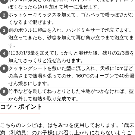
ぽくなったら(A)を加えて均一に混ぜます。
ホットケーキミックスを加えて、ゴムベラで粉っぽさがな
2
くなるまで混ぜます。
別のボウルに卵白を入れ、ハンドミキサーで泡立てます。
3
泡立ってきたら、砂糖を加えて再び角が立つまで泡立てま
す。
1に3の1/3量を加えてしっかりと混ぜた後、残りの2/3量を
4
加えてさっくりと混ぜ合わせます。
クッキングシートを敷いた型に流し入れ、天板に1cmほど
5
の高さまで熱湯を張ってのせ、160℃のオーブンで40分湯
せん焼きにします。
竹串などを刺してねっとりとした生地がつかなければ、型
6
から外して粗熱を取り完成です。
コツ・ポイント
こちらのレシピは、はちみつを使用しております。1歳未
満（乳幼児）のお子様はお召し上がりにならないようご