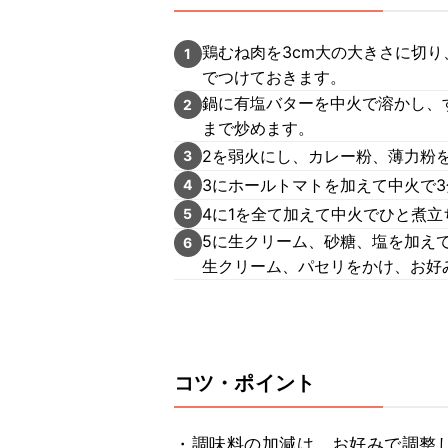
鶏むね肉を3cm大の大きさに切り
1
でつけておきます。
鍋に有塩バターを中火で溶かし、
2
まで炒めます。
2を弱火にし、カレー粉、薄力粉
3
3にホールトマトを加えて中火で
4
4に1を全て加えて中火でひと煮
5
5に生クリーム、砂糖、塩を加え
6
生クリーム、パセリをかけ、お好
コツ・ポイント
・調味料の加減は、お好みで調整