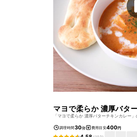
マヨで柔らか 濃厚バタ
「
マヨで柔らか 濃厚バターチキンカレー
」
30
400
調理時間
費用目安
分
円
4.58
(
102
)