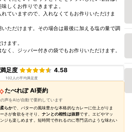
味しくお作りできますよ。

入れていますので、入れなくてもお作りいただけま
用いただけます。その場合は最後に加える塩の量で調
けます。

はなく、ジッパー付きの袋でもお作りいただけます。
ピ満足度
4.58
102
人の平均満足度
たべれぽ AI要約
ーの声をAIが自動で要約しています
柔らか
で、バターの風味豊かな本格的なカレーに仕上がりま
ーさが食欲をそそり、
ナンとの相性は抜群
です。エビやマッ
ンジも楽しめます。短時間で作れるのに専門店のような味わい