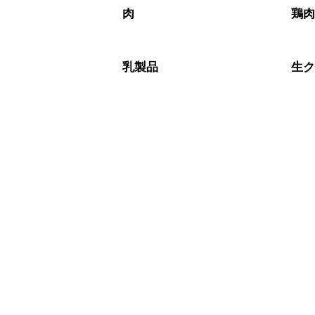
※日持ちは目安です。
こちら
肉
鶏
乳製品
生