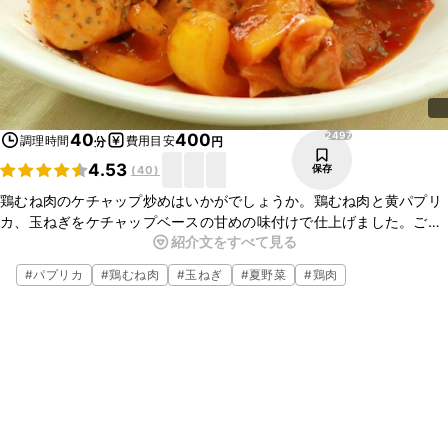
2497
40
400
調理時間
費用目安
分
円
4.53
保存
(
40
)
鶏むね肉のケチャップ炒めはいかがでしょうか。鶏むね肉と黄パプリ
カ、玉ねぎをケチャップベースの甘めの味付けで仕上げました。ごは
紹介文をすべて見る
んにも、パンにもよく合うおかずですよ。ぜひお試しくださいね。
#
パプリカ
#
鶏むね肉
#
玉ねぎ
#
夏野菜
#
鶏肉