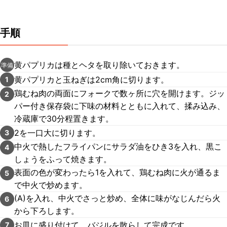
手順
黄パプリカは種とヘタを取り除いておきます。
準備
黄パプリカと玉ねぎは2cm角に切ります。
1
鶏むね肉の両面にフォークで数ヶ所に穴を開けます。ジッ
2
パー付き保存袋に下味の材料とともに入れて、揉み込み、
冷蔵庫で30分程置きます。
2を一口大に切ります。
3
中火で熱したフライパンにサラダ油をひき3を入れ、黒こ
4
しょうをふって焼きます。
表面の色が変わったら1を入れて、鶏むね肉に火が通るま
5
で中火で炒めます。
(A)を入れ、中火でさっと炒め、全体に味がなじんだら火
6
から下ろします。
お皿に盛り付けて、バジルを散らして完成です。
7