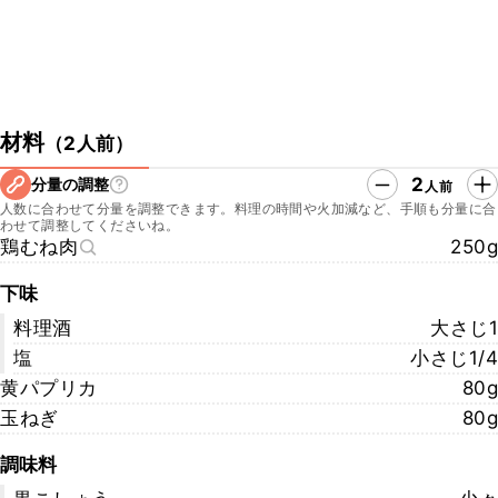
材料
（
2人前
）
2
分量の調整
人前
人数に合わせて分量を調整できます。料理の時間や火加減など、手順も分量に合
わせて調整してくださいね。
鶏むね肉
250g
下味
料理酒
大さじ1
塩
小さじ1/4
黄パプリカ
80g
玉ねぎ
80g
調味料