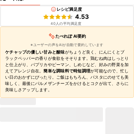
レシピ満足度
4.53
40
人の平均満足度
たべれぽ AI要約
※ユーザーの声をAIが自動で要約しています
ケチャップの優しい甘みと酸味
がちょうど良く、にんにくとブ
ラックペッパーの香りが食欲をそそります。鶏むね肉はしっとり
と仕上がり、パプリカやピーマン、しめじなど、好みの野菜を加
えてアレンジ自在。
簡単な調味料で時短調理
が可能なので、忙し
い日のおかずにぴったり。ご飯はもちろん、パスタにのせても美
味しく、最後にパルメザンチーズをかけるとコクが出て、さらに
美味しさアップします。