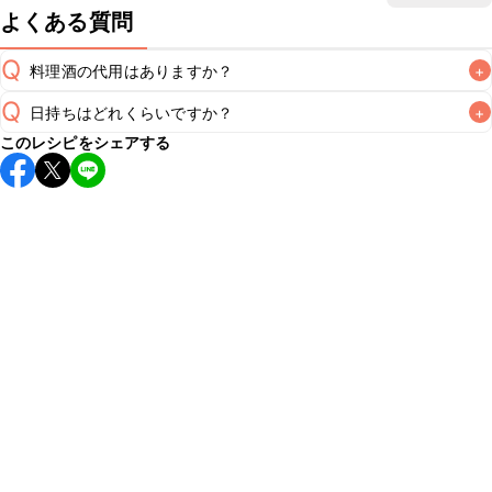
よくある質問
Q
料理酒の代用はありますか？
+
Q
日持ちはどれくらいですか？
+
A
このレシピをシェアする
保存期間は冷蔵で翌日中が目安です。なるべくお早めにお召
し上がりください。

A
※日持ちは目安です。
こちら
の注意事項をご確認の上、正し