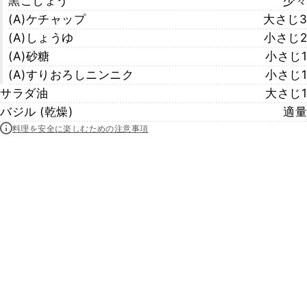
黒こしょう
少々
(A)ケチャップ
大さじ3
(A)しょうゆ
小さじ2
(A)砂糖
小さじ1
(A)すりおろしニンニク
小さじ1
サラダ油
大さじ1
バジル (乾燥)
適量
料理を安全に楽しむための注意事項