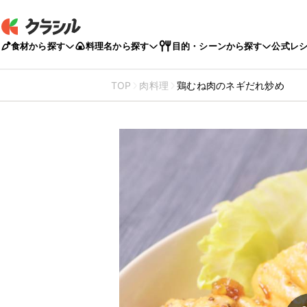
食材から探す
料理名から探す
目的・シーンから探す
公式レ
TOP
肉料理
鶏むね肉のネギだれ炒め