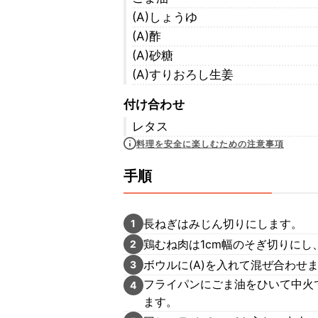
(A)しょうゆ
(A)酢
(A)砂糖
(A)すりおろし生姜
付け合わせ
レタス
料理を安全に楽しむための注意事項
手順
長ねぎはみじん切りにします。
1
鶏むね肉は1cm幅のそぎ切りに
2
ボウルに(A)を入れて混ぜ合わせ
3
フライパンにごま油をひいて中火
4
ます。