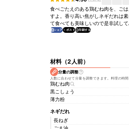
食べごたえのある鶏むね肉を、ごは
すよ。香り高い焦がしネギだれは素
て食べても美味しいので是非試して
印刷する
シェア
ポスト
材料
（
2人前
）
分量の調整
人数に合わせて分量を調整できます。料理の時間
鶏むね肉
黒こしょう
薄力粉
ネギだれ
長ねぎ
ごま油