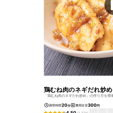
鶏むね肉のネギだれ炒め
「
鶏むね肉のネギだれ炒め
」の作り方を簡
20
300
調理時間
費用目安
分
円
4.50
(
1,374
)