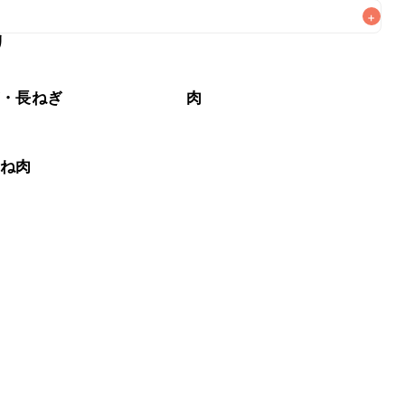
+
リ
なるべくお早めにお召し上がりください。

ぎ・長ねぎ
肉
むね肉