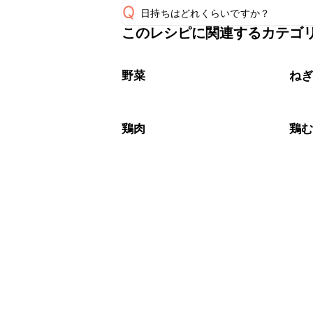
Q
日持ちはどれくらいですか？
このレシピに関連するカテゴ
保存期間は冷蔵で翌日中が目安です。
A
※日持ちは目安です。
こちら
野菜
ね
鶏肉
鶏