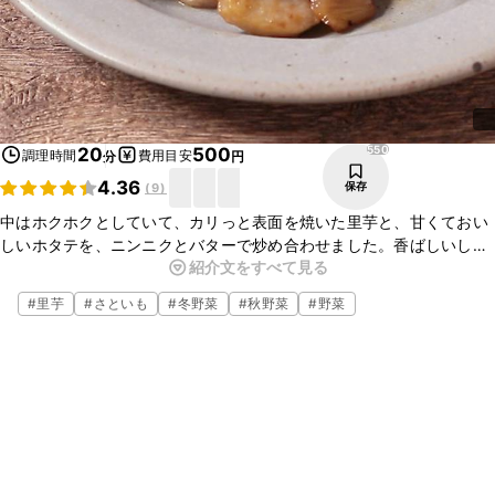
550
20
500
調理時間
費用目安
分
円
4.36
保存
(
9
)
中はホクホクとしていて、カリっと表面を焼いた里芋と、甘くておい
しいホタテを、ニンニクとバターで炒め合わせました。香ばしいしょ
紹介文をすべて見る
うゆとも相性がよく、とてもおいしいですよ。夜ごはんのおかずの一
品としても、お酒のおつまみにも合いますのでぜひ作ってみてくださ
#
里芋
#
さといも
#
冬野菜
#
秋野菜
#
野菜
いね。