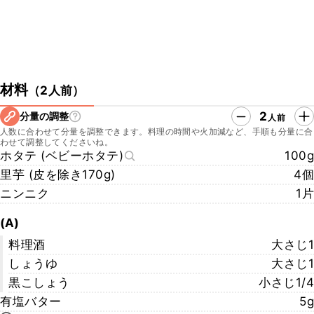
材料
（
2人前
）
2
分量の調整
人前
人数に合わせて分量を調整できます。料理の時間や火加減など、手順も分量に合
わせて調整してくださいね。
ホタテ (ベビーホタテ)
100g
里芋 (皮を除き170g)
4個
ニンニク
1片
(A)
料理酒
大さじ1
しょうゆ
大さじ1
黒こしょう
小さじ1/4
有塩バター
5g