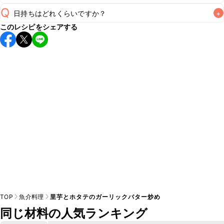
Q
日持ちはどれくらいですか？
+
A
このレシピをシェアする
保存期間は冷蔵で翌日中が目安です。なるべくお早めにお召
し上がりください。

A
※日持ちは目安です。
こちら
の注意事項をご確認の上、正し
TOP
魚介料理
里芋とホタテのガーリックバター炒め
同じ材料の人気ランキング