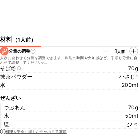
材料
（
1人前
）
1
分量の調整
人前
人数に合わせて分量を調整できます。料理の時間や火加減など、手順も分量に合
わせて調整してくださいね。
そば粉
70g
抹茶パウダー
小さじ1
水
200ml
ぜんざい
つぶあん
70g
水
50ml
塩
少々
料理を安全に楽しむための注意事項