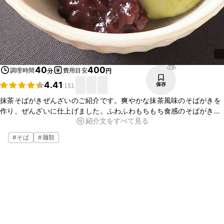
182
40
400
調理時間
費用目安
分
円
4.41
保存
(
5
)
抹茶そばがきぜんざいのご紹介です。爽やかな抹茶風味のそばがきを
作り、ぜんざいに仕上げました。ふわふわもちもち食感のそばがき
紹介文をすべて見る
と、優しい甘さが口いっぱいに広がり、とってもおいしいですよ。ぜ
ひお試しくださいね。
#
そば
#
麺類