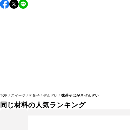
保存期間は冷蔵で翌日中が目安です。なるべくお早めにお召
し上がりください。

A
※日持ちは目安です。
こちら
の注意事項をご確認の上、正し
TOP
スイーツ
和菓子
ぜんざい
抹茶そばがきぜんざい
同じ材料の人気ランキング