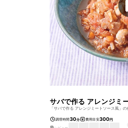
サバで作る アレンジミ
「
サバで作る アレンジミートソース風
」の
30
300
調理時間
費用目安
分
円
レビュー