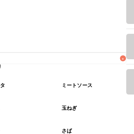
+
リ
なるべくお早めにお召し上がりください。

スタ
ミートソース
菜
玉ねぎ
介
さば