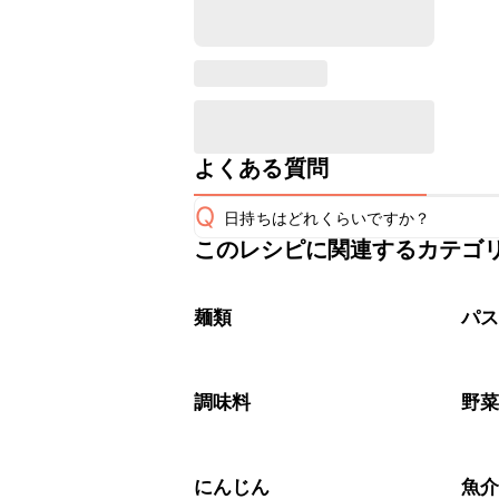
よくある質問
Q
日持ちはどれくらいですか？
このレシピに関連するカテゴ
保存期間は冷蔵で翌日中が目安です。
A
※日持ちは目安です。
こちら
麺類
パ
調味料
野
にんじん
魚