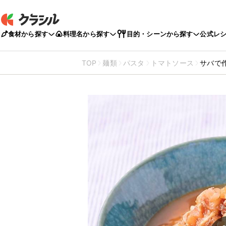
食材から探す
料理名から探す
目的・シーンから探す
公式レ
TOP
麺類
パスタ
トマトソース
サバで