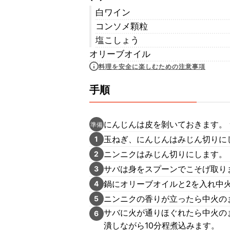
白ワイン
コンソメ顆粒
塩こしょう
オリーブオイル
料理を安全に楽しむための注意事項
手順
にんじんは皮を剝いておきます。
準備
玉ねぎ、にんじんはみじん切りに
1
ニンニクはみじん切りにします。
2
サバは身をスプーンでこそげ取り
3
鍋にオリーブオイルと2を入れ中
4
ニンニクの香りが立ったら中火の
5
サバに火が通りほぐれたら中火のま
6
潰しながら10分程煮込みます。