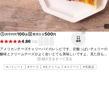
882
100
500
調理時間
費用目安
分
円
4.86
保存
(
13
)
アメリカンチーズチェリーパイのレシピです。甘酸っぱいチェリーの
酸味とクリームチーズがよく合いとても美味しいですよ。見た目も
紹介文をすべて見る
とってもかわいいのでパーティなどにもオススメです。冷凍パイシー
トを使ってお手軽にできるのでぜひ一度作ってみてくださいね。
#
パイシート
#
チーズ
#
生クリーム
#
スイーツ
#
乳製品