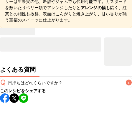
リーは生果実の他、缶詰やジャムでも代用可能です。カスタード
を敷いたりベリー類でアレンジしたりと
アレンジの幅も広く
、紅
茶との相性も抜群。表面はこんがりと焼き上がり、甘い香りが漂
う至福のスイーツに仕上がります。
よくある質問
Q
日持ちはどれくらいですか？
+
このレシピをシェアする
保存期間は冷蔵で翌日中が目安です。なるべくお早めにお召
し上がりください。

A
※日持ちは目安です。
こちら
の注意事項をご確認の上、正し