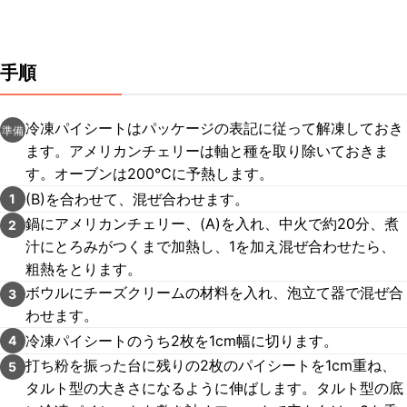
手順
冷凍パイシートはパッケージの表記に従って解凍しておき
準備
ます。アメリカンチェリーは軸と種を取り除いておきま
す。オーブンは200℃に予熱します。
(B)を合わせて、混ぜ合わせます。
1
鍋にアメリカンチェリー、(A)を入れ、中火で約20分、煮
2
汁にとろみがつくまで加熱し、1を加え混ぜ合わせたら、
粗熱をとります。
ボウルにチーズクリームの材料を入れ、泡立て器で混ぜ合
3
わせます。
冷凍パイシートのうち2枚を1cm幅に切ります。
4
打ち粉を振った台に残りの2枚のパイシートを1cm重ね、
5
タルト型の大きさになるように伸ばします。タルト型の底