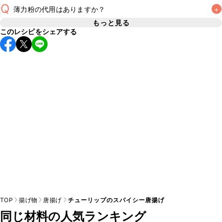
し上がりください。

Q
薄力粉の代用はありますか？
+
A
鶏もも肉や鶏むね肉、鶏ささみなどお好みの鶏肉を使用して
A
もっと見る
※日持ちは目安です。
こちら
の注意事項をご確認の上、正し
このレシピをシェアする
A
TOP
揚げ物
唐揚げ
チューリップのスパイシー唐揚げ
同じ材料の人気ランキング