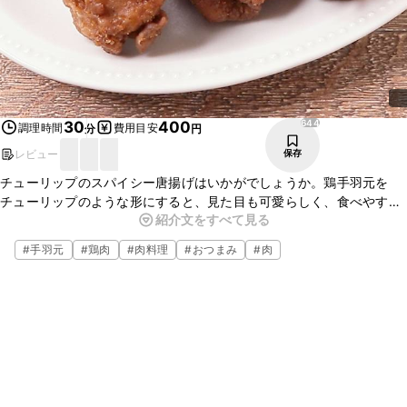
644
30
400
調理時間
費用目安
分
円
レビュー
保存
チューリップのスパイシー唐揚げはいかがでしょうか。鶏手羽元を
チューリップのような形にすると、見た目も可愛らしく、食べやすく
紹介文をすべて見る
なるので、パーティー料理としてもぴったりですよ。ぜひお試しくだ
さいね。
#
手羽元
#
鶏肉
#
肉料理
#
おつまみ
#
肉