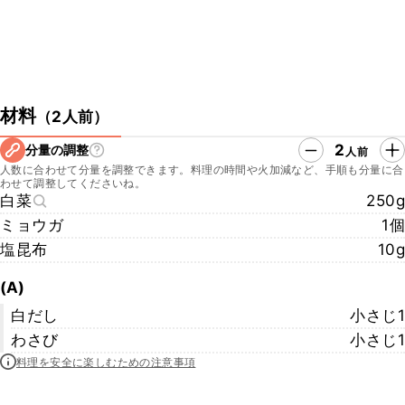
材料
（
2人前
）
2
分量の調整
人前
人数に合わせて分量を調整できます。料理の時間や火加減など、手順も分量に合
わせて調整してくださいね。
白菜
250g
ミョウガ
1個
塩昆布
10g
(A)
白だし
小さじ1
わさび
小さじ1
料理を安全に楽しむための注意事項