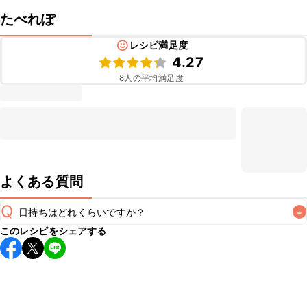
たべれぽ
レシピ満足度
4.27
8
人の平均満足度
よくある質問
Q
日持ちはどれくらいですか？
+
このレシピをシェアする
保存期間は冷蔵で当日中が目安です。なるべくお早めにお召
し上がりください。

A
※日持ちは目安です。
こちら
の注意事項をご確認の上、正し