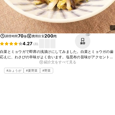
575
70
200
調理時間
費用目安
分
円
4.27
保存
(
8
)
白菜とミョウガで即席の浅漬けにしてみました。白菜とミョウガの歯
応えに、わさびの辛味がよく合います。塩昆布の旨味がアクセントに
紹介文をすべて見る
なります。お酒のおつまみとしても、箸休めの一品としても便利で
す。ぜひお試しくださいね。
#
みょうが
#
夏野菜
#
野菜