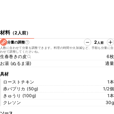
材料
（
2人前
）
2
分量の調整
人前
人数に合わせて分量を調整できます。料理の時間や火加減など、手順も分量に合
わせて調整してくださいね。
生春巻きの皮
6枚
お湯 (ぬるま湯)
適量
具材
ローストチキン
1本
赤パプリカ (50g)
1/2個
きゅうり (100g)
1本
クレソン
30g
ソース