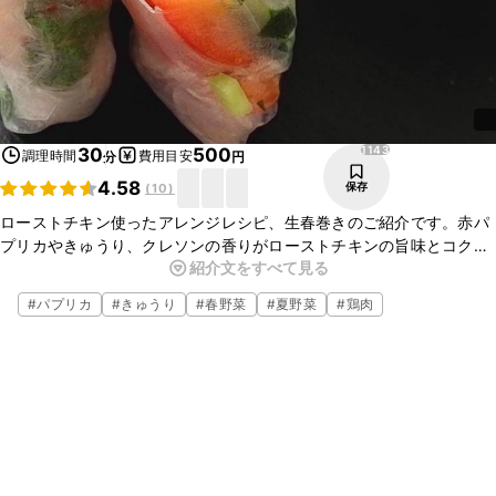
1143
30
500
調理時間
費用目安
分
円
4.58
保存
(
10
)
ローストチキン使ったアレンジレシピ、生春巻きのご紹介です。赤パ
プリカやきゅうり、クレソンの香りがローストチキンの旨味とコク、
紹介文をすべて見る
甜麺醤風味のマヨネーズにとてもよく合い、おいしいですよ。彩りも
きれいでおもてなしにも喜ばれますのでぜひ、お試しくださいね。
#
パプリカ
#
きゅうり
#
春野菜
#
夏野菜
#
鶏肉