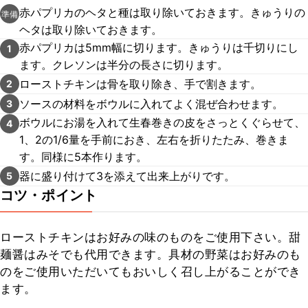
赤パプリカのヘタと種は取り除いておきます。きゅうりの
準備
ヘタは取り除いておきます。
赤パプリカは5mm幅に切ります。きゅうりは千切りにし
1
ます。クレソンは半分の長さに切ります。
ローストチキンは骨を取り除き、手で割きます。
2
ソースの材料をボウルに入れてよく混ぜ合わせます。
3
ボウルにお湯を入れて生春巻きの皮をさっとくぐらせて、
4
1、2の1/6量を手前におき、左右を折りたたみ、巻きま
す。同様に5本作ります。
器に盛り付けて3を添えて出来上がりです。
5
コツ・ポイント
ローストチキンはお好みの味のものをご使用下さい。甜
麺醤はみそでも代用できます。具材の野菜はお好みのも
のをご使用いただいてもおいしく召し上がることができ
ます。