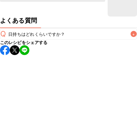
よくある質問
Q
日持ちはどれくらいですか？
+
このレシピをシェアする
保存期間は冷蔵で当日中が目安です。なるべくお早めにお召
し上がりください。

A
※日持ちは目安です。
こちら
の注意事項をご確認の上、正し