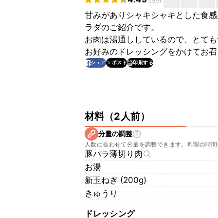
甘みがありシャキシャキとした食感
ラダのご紹介です。
お肉は湯通ししているので、とても
お好みのドレッシングをかけてお召
印刷する
シェア
ポスト
材料
（
2人前
）
分量の調整
人数に合わせて分量を調整できます。料理の時間
豚バラ薄切り肉
お湯
新玉ねぎ (200g)
きゅうり
ドレッシング