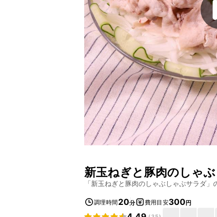
新玉ねぎと豚肉のしゃぶ
「
新玉ねぎと豚肉のしゃぶしゃぶサラダ
」
20
300
調理時間
費用目安
分
円
4.49
(
35
)