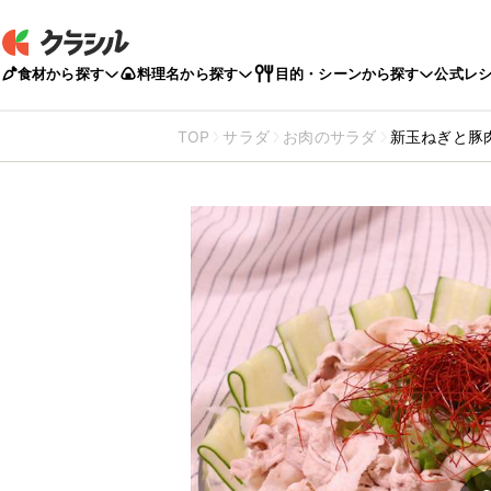
食材から探す
料理名から探す
目的・シーンから探す
公式レ
TOP
サラダ
お肉のサラダ
新玉ねぎと豚