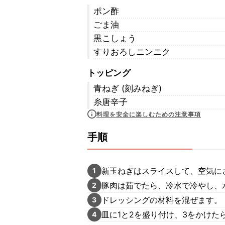
ポン酢
ごま油
黒こしょう
すりおろしニンニク
トッピング
青ねぎ (刻みねぎ)
糸唐辛子
料理を安全に楽しむための注意事項
手順
新玉ねぎはスライスして、空気に
1
豚肉は茹でたら、冷水で冷やし、
2
ドレッシングの材料を混ぜます。
3
皿に1と2を盛り付け、3をかけ
4