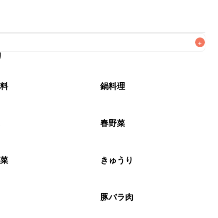
+
リ
なるべくお早めにお召し上がりください。

味料
鍋料理
菜
春野菜
野菜
きゅうり
肉
豚バラ肉