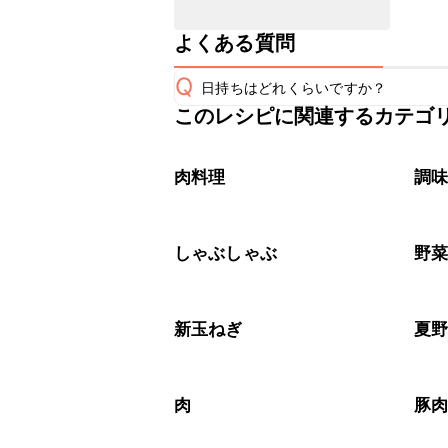
よくある質問
Q
日持ちはどれくらいですか？
このレシピに関連するカテゴ
保存期間は冷蔵で当日中が目安です。
A
※日持ちは目安です。
こちら
肉料理
調
しゃぶしゃぶ
野
新玉ねぎ
夏
肉
豚