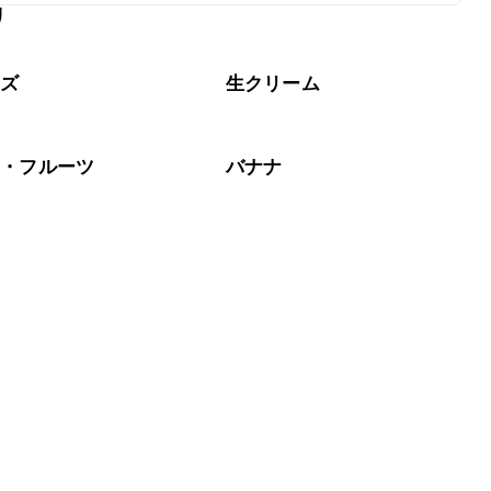
リ
なるべくお早めにお召し上がりください。

ーズ
生クリーム
物・フルーツ
バナナ