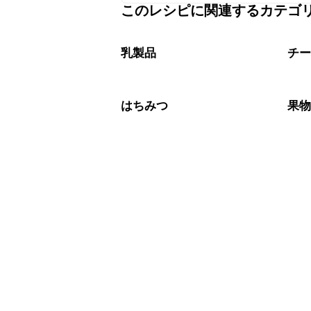
このレシピに関連するカテゴ
保存期間は冷蔵で翌日中が目安です。
A
※日持ちは目安です。
こちら
乳製品
チ
はちみつ
果