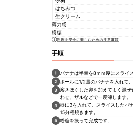
砂糖
はちみつ
生クリーム
薄力粉
粉糖
料理を安全に楽しむための注意事項
手順
バナナは半量を8ｍｍ厚にスライ
1
ボールに1/2量のバナナを入れて
2
溶きほぐした卵を加えてよく混ぜ
3
わせ、ザルなどで一度濾します。
器に3を入れて、スライスしたバ
4
15分程焼きます。
粉糖を振って完成です。
5