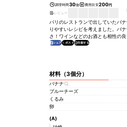
30
200
調理時間
費用目安
分
円
レビュー
パリのレストランで出していたバナ
りやすいレシピを考えました。バナ
さ！ワインなどのお酒とも相性の良
印刷する
シェア
ポスト
材料
（
3個分
）
バナナ
ブルーチーズ
くるみ
卵
(A)