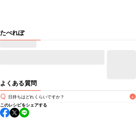
たべれぽ
よくある質問
Q
日持ちはどれくらいですか？
+
このレシピをシェアする
保存期間は常温で1週間が目安です。なるべくお早めにお召し
上がりください。

A
※日持ちは目安です。
こちら
の注意事項をご確認の上、正し