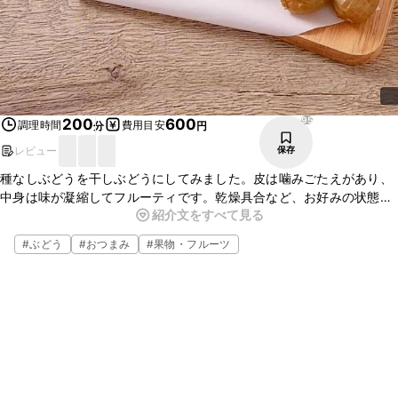
95
200
600
調理時間
費用目安
分
円
レビュー
保存
種なしぶどうを干しぶどうにしてみました。皮は噛みごたえがあり、
中身は味が凝縮してフルーティです。乾燥具合など、お好みの状態に
紹介文をすべて見る
作ることができるのが、手作りの良いところですね。パンやお菓子作
りに利用したり、朝食のヨーグルトに入れたり、お酒のおつまみにも
#
ぶどう
#
おつまみ
#
果物・フルーツ
楽しめますよ。