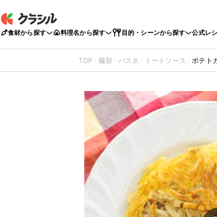
食材から探す
料理名から探す
目的・シーンから探す
公式レ
TOP
麺類
パスタ
ミートソース
ポテト