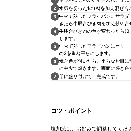
水気を切った1に(A)を加え混ぜ合
2
中火で熱したフライパンにサラダ
3
きたら牛豚合びき肉を加え炒め合
牛豚合びき肉の色が変わったら(
4
します。
中火で熱したフライパンにオリー
5
の2を重ね平らにします。
焼き色が付いたら、平らなお皿に
6
に中火で焼きます。両面に焼き色
器に盛り付けて、完成です。
7
コツ・ポイント
塩加減は、お好みで調整してくださ