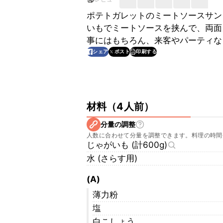
ポテトガレットのミートソースサン
いもでミートソースを挟んで、両面
事にはもちろん、来客やパーティな
印刷する
シェア
ポスト
材料
（
4人前
）
分量の調整
人数に合わせて分量を調整できます。料理の時間
じゃがいも (計600g)
水 (さらす用)
(A)
薄力粉
塩
白こしょう