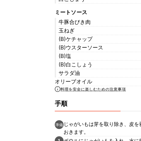
ミートソース
牛豚合びき肉
玉ねぎ
(B)ケチャップ
(B)ウスターソース
(B)塩
(B)白こしょう
サラダ油
オリーブオイル
料理を安全に楽しむための注意事項
手順
じゃがいもは芽を取り除き、皮を
準備
おきます。
ボウルにじゃがいもを入れ、水に
1