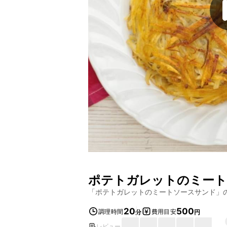
ポテトガレットのミート
「
ポテトガレットのミートソースサンド
」
20
500
調理時間
費用目安
分
円
レビュー