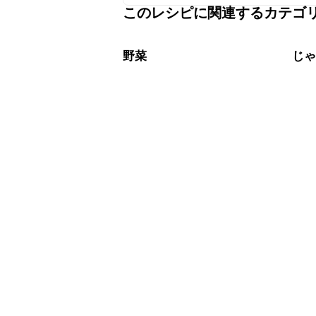
このレシピに関連するカテゴ
保存期間は冷蔵で翌日中が目安です。
A
※日持ちは目安です。
こちら
野菜
じ