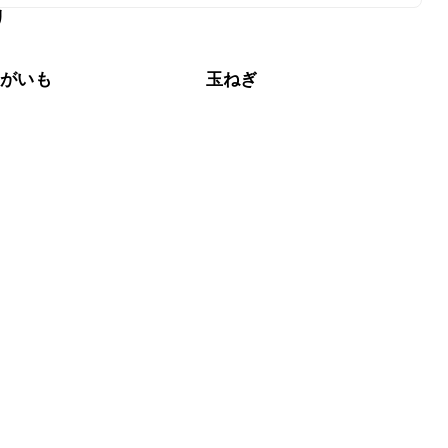
リ
なるべくお早めにお召し上がりください。

ゃがいも
玉ねぎ