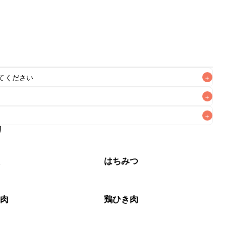
てください
+
+
+
リ
なるべくお早めにお召し上がりください。

根
はちみつ
き肉
鶏ひき肉