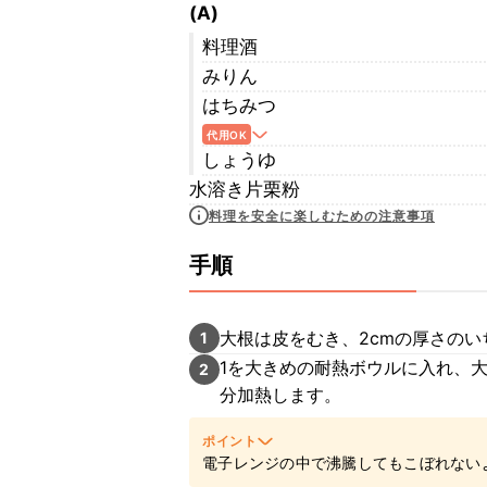
(A)
料理酒
みりん
はちみつ
代用OK
しょうゆ
水溶き片栗粉
料理を安全に楽しむための注意事項
手順
大根は皮をむき、2cmの厚さの
1
1を大きめの耐熱ボウルに入れ、大
2
分加熱します。
ポイント
電子レンジの中で沸騰してもこぼれない