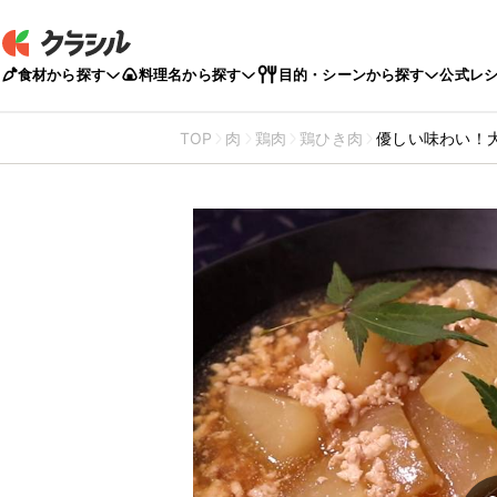
食材から探す
料理名から探す
目的・シーンから探す
公式レ
TOP
肉
鶏肉
鶏ひき肉
優しい味わい！