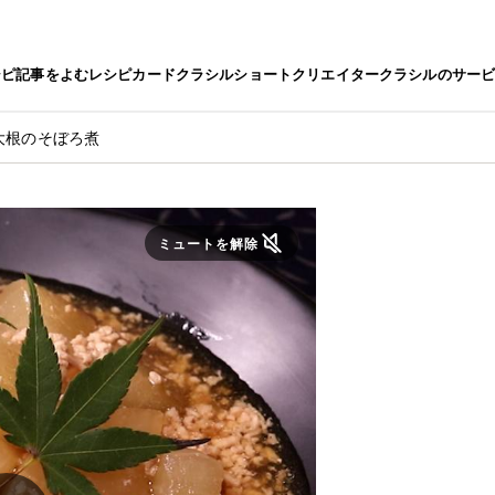
シピ
記事をよむ
レシピカード
クラシルショート
クリエイター
クラシルのサー
大根のそぼろ煮
ミュートを解除