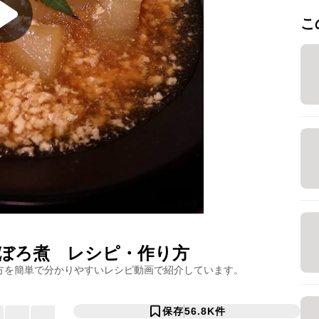
こ
ぼろ煮
レシピ・作り方
方を簡単で分かりやすいレシピ動画で紹介しています。
保存
56.8K
件