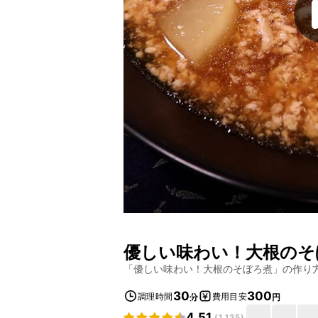
優しい味わい！大根のそ
「
優しい味わい！大根のそぼろ煮
」の作り
30
300
調理時間
費用目安
分
円
4.51
(
1,135
)