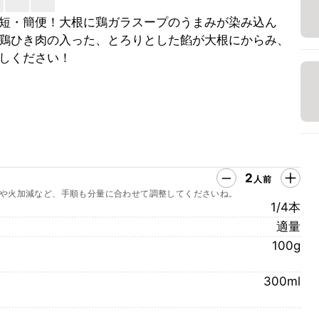
短・簡便！大根に鶏ガラスープのうまみが染み込ん
鶏ひき肉の入った、とろりとした餡が大根にからみ、
しください！
2
人前
や火加減など、手順も分量に合わせて調整してくださいね。
1/4本
適量
100g
300ml